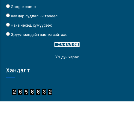
Google.com-с
Хавдар судлалын төвөөс
Найз нөхөд, хүмүүсээс
Эрүүл мэндийн яамны сайтаас
Үр дүн харах
Хандалт
Хавдар судлалын үндэсний төв 2016. Бүх эрх хуулиар
хамгаалагдсан.