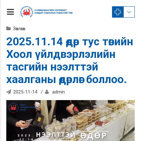
Зөвлөгөө
2025.11.14 өдөр тус төвийн
Хоол үйлдвэрлэлийн
тасгийн нээлттэй
хаалганы өдөрлөг боллоо.
2025-11-14
admin