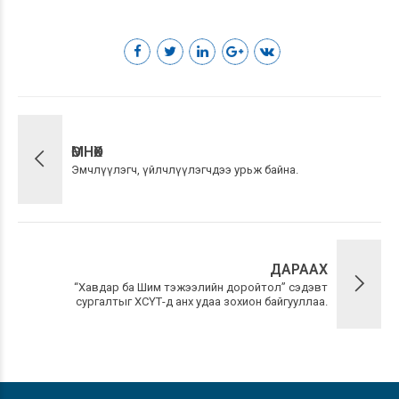
ӨМНӨХ
Эмчлүүлэгч, үйлчлүүлэгчдээ урьж байна.
ДАРААХ
“Хавдар ба Шим тэжээлийн доройтол” сэдэвт
сургалтыг ХСҮТ-д анх удаа зохион байгууллаа.