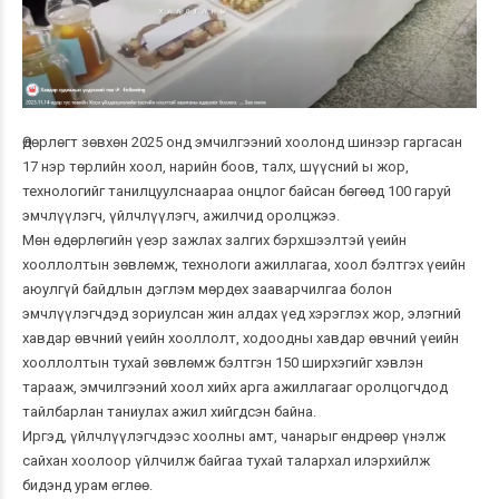
Өдөрлөгт зөвхөн 2025 онд эмчилгээний хоолонд шинээр гаргасан
17 нэр төрлийн хоол, нарийн боов, талх, шүүсний ы жор,
технологийг танилцуулснаараа онцлог байсан бөгөөд 100 гаруй
эмчлүүлэгч, үйлчлүүлэгч, ажилчид оролцжээ.
Мөн өдөрлөгийн үеэр зажлах залгих бэрхшээлтэй үеийн
хооллолтын зөвлөмж, технологи ажиллагаа, хоол бэлтгэх үеийн
аюулгүй байдлын дэглэм мөрдөх зааварчилгаа болон
эмчлүүлэгчдэд зориулсан жин алдах үед хэрэглэх жор, элэгний
хавдар өвчний үеийн хооллолт, ходоодны хавдар өвчний үеийн
хооллолтын тухай зөвлөмж бэлтгэн 150 ширхэгийг хэвлэн
тарааж, эмчилгээний хоол хийх арга ажиллагааг оролцогчдод
тайлбарлан таниулах ажил хийгдсэн байна.
Иргэд, үйлчлүүлэгчдээс хоолны амт, чанарыг өндрөөр үнэлж
сайхан хоолоор үйлчилж байгаа тухай талархал илэрхийлж
бидэнд урам өглөө.