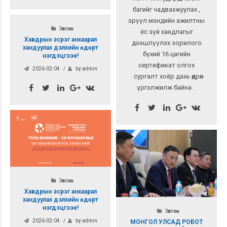
багийг чадвахжуулах ,
эрүүл мэндийн ажилтны
Зөвлөгөө
ёс зүй хандлагыг
Хавдрын эсрэг анхаарал
дээшлүүлэх зорилого
хандуулах дэлхийн өдөрт
бүхий 16 цагийн
нэгдэцгээе!
сертификат олгох
2026-02-04
by admin
сургалт хоёр дахь өдрөө
үргэлжилж байна.
Зөвлөгөө
Хавдрын эсрэг анхаарал
хандуулах дэлхийн өдөрт
нэгдэцгээе!
Зөвлөгөө
2026-02-04
by admin
МОНГОЛ УЛСАД РОБОТ