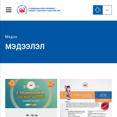
Мэдээ
МЭДЭЭЛЭЛ
Зөвлөгөө