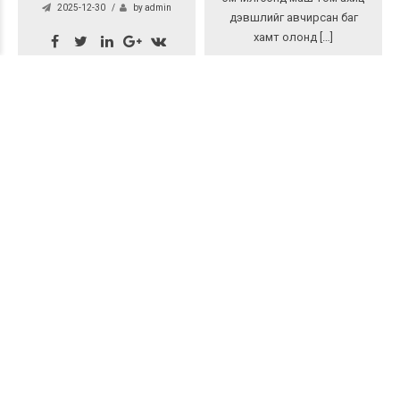
2025-12-30
by admin
дэвшлийг авчирсан баг
хамт олонд […]
Зөвлөгөө
“Бай, дархлаа эмчилгээ”
Зөвлөгөө
сэдэвт хавдар судлаач
эмч нарт зориулсан
Эмнэлгийн статистик
мэргэжил дээшлүүлэх
мэдээлэл 3-р улирал
сургалт боллоо
2025-12-15
by admin
2025-12-25
by admin