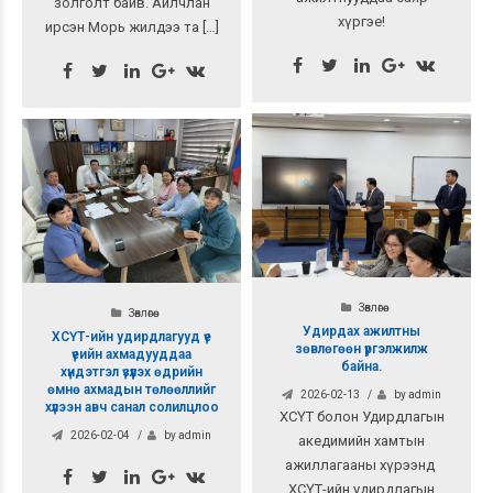
золголт байв. Айлчлан
хүргэе!
ирсэн Морь жилдээ та […]
Зөвлөгөө
Зөвлөгөө
Удирдах ажилтны
ХСҮТ-ийн удирдлагууд үе
зөвлөгөөн үргэлжилж
үеийн ахмадууддаа
байна.
хүндэтгэл үзүүлэх өдрийн
өмнө ахмадын төлөөллийг
2026-02-13
by admin
хүлээн авч санал солилцлоо
ХСҮТ болон Удирдлагын
2026-02-04
by admin
акедимийн хамтын
ажиллагааны хүрээнд
ХСҮТ-ийн удирдлагын