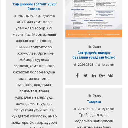
“Сар шинийн золголт 2026”
боллоо.
2026-02-24
by admin
ХСҮТ-ийн хамт олон
уламжлал ёсоор XVII
жарны Гал Морь жилийн
ажлын анхны өглөөг сар
шинийн золголтоор
Зөвлөгөө
Сэтгүүлчдийн шилдэг
эхлүүллээ. Өргөөнийхөө
бүтээлийн уралдаан болно
хойморт суудлаа
2026-02-23
by admin
эзэлсэн, хамт олныхоо
бахархал болсон ардын
эмч, гавъяат эмч,
сувилагч, академич,
эрдэмтэд, төвийн
Зөвлөгөө
удирдлага захирлууд,
Талархал
ахмад ажилтнууддаа
2026-02-16
by admin
залуу хойч үеийнхэн нь
Төрийн дээд одон
хүндэтгэл үзүүлсэн, амар
медалиар шагнуулсан
мэнд, ерөөл билгээр дүүрэн
ажилтнууддаа баяр