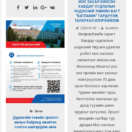
МЭС ЗАСАЛ ХИЙСЭН
ХАВДАР СУДЛАЛЫН
ҮНДЭСНИЙ ТӨВИЙН БАГТ
“БАТЛАМЖ” ГАРДУУЛЖ
ТАЛАРХАЛ ИЛЭРХИЙЛЭВ
2026-01-03
by admin
Өнгөрсөн Бямба гаригт
Хавдар судлалын
үндэсний төвд анх удаагаа
робот мэс заслын
эмчилгээг хийсэн юм.
Ингэснээр Монгол улс
энэ төрлийн мэс заслыг
нэвтрүүлсэн 70 дахь
орон болсноо зарласан.
Гурван жилийн турш
бэлтгэлээ хангасны үр
дүнд түүхийн шинэ
хуудсыг эргүүлэн, Эрүүл
Зөвлөгөө
Дурангийн төвийн эрхлэгч
мэндийн салбар тур
ажлын байранд ажилтан
дундаа Мэс заслын
сонгон шалгаруулж авна
эмчилгээнд маш том ахиц