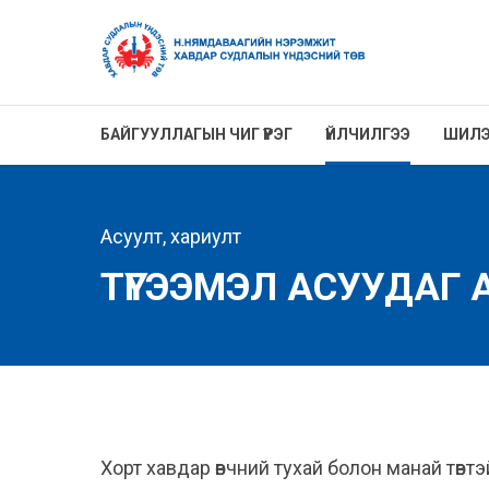
БАЙГУУЛЛАГЫН ЧИГ ҮҮРЭГ
ҮЙЛЧИЛГЭЭ
ШИЛЭ
Асуулт, хариулт
ТҮГЭЭМЭЛ АСУУДАГ
Хорт хавдар өвчний тухай болон манай төвт