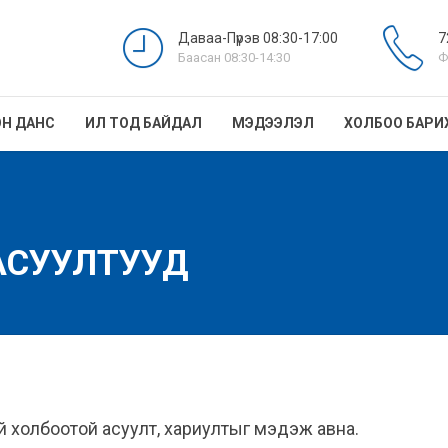
Даваа-Пүрэв 08:30-17:00
7
Баасан 08:30-14:30
Ф
Н ДАНС
ИЛ ТОД БАЙДАЛ
МЭДЭЭЛЭЛ
ХОЛБОО БАРИ
 АСУУЛТУУД
эй холбоотой асуулт, хариултыг мэдэж авна.