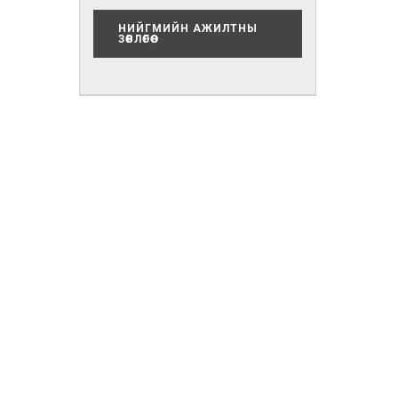
НИЙГМИЙН АЖИЛТНЫ
ЗӨВЛӨГӨӨ
нэлгийн тусламж үйлчилгээ эрхэлсэн дэд
ccm@cancer-center.gov.mn