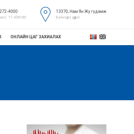
272-4000
13370, Нам Ян Жу гудамж
акс: 11-458189
Баянзүрх дүүрэг
Х
ОНЛАЙН ЦАГ ЗАХИАЛАХ