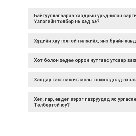
Байгууллагаараа хавдрын урьдчилан сэрги
Үзлэгийн төлбөр нь хэд вэ?
Хүүхдийн хүзүү, толгой гилжийх, янз бүрийн х
Хот болон хөдөө оррон нутгаас утсаар зах
Хавдар гэж сэжиглэсэн тохиолдолд эхэлж
Хөл, гар, өвдөг зэрэг газруудад яс ургас
Төлбөртэй юу?