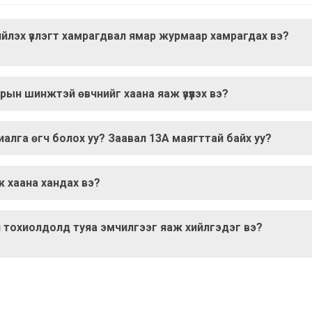
йлэх үзлэгт хамрагдвал ямар журмаар хамрагдах вэ?
авдрын шинжтэй өвчнийг хаана яаж үзүүлэх вэ?
иалга өгч болох уу? Заавал 13А маягттай байх уу?
 хаана хандах вэ?
ан тохиолдолд туяа эмчилгээг яаж хийлгэдэг вэ?