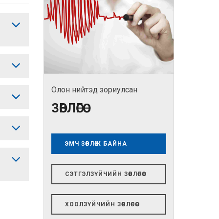
Олон нийтэд зориулсан
ЗӨВЛӨГӨӨ
ЭМЧ ЗӨВЛӨЖ БАЙНА
СЭТГЭЛЗҮЙЧИЙН ЗӨВЛӨГӨӨ
ХООЛЗҮЙЧИЙН ЗӨВЛӨГӨӨ