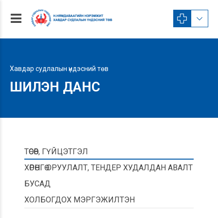
Хавдар судлалын үндэсний төв
ШИЛЭН ДАНС
ТӨСӨВ, ГҮЙЦЭТГЭЛ
ХӨРӨНГӨ ОРУУЛАЛТ, ТЕНДЕР ХУДАЛДАН АВАЛТ
БУСАД
ХОЛБОГДОХ МЭРГЭЖИЛТЭН