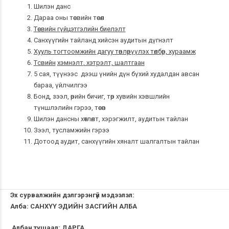
Шилэн данс
Дараа оны төсвийн төсөл
Т
өсвийн гүйцэтгэлийн биелэлт
Санхүүгийн тайланд хийсэн аудитын дүгнэлт
Хууль тогтоомжийн дагуу төвлөрүүлэх төлбөр, хураамж
Т
свийн
хэмнэлт
, хэтрэлт,
шалтгаан
5 сая, түүнээс дээш үнийн дүн бүхий худалдан авсан
бараа, үйлчилгээ
Бонд, зээл, өрийн бичиг, төр хувийн хэвшлийн
түншлэлийн гэрээ, төсөв
Шилэн дансны хөтлөлт, хэрэгжилт, аудитын тайлан
Зээл, тусламжийн гэрээ
Дотоод аудит, санхүүгийн хяналт шалгалтын тайлан
Эх сурвалжийн дэлгэрэнгүй мэдээлэл:
Алба: САНХҮҮ ЭДИЙН ЗАСГИЙН АЛБА
Албан тушаал: ДАРГА