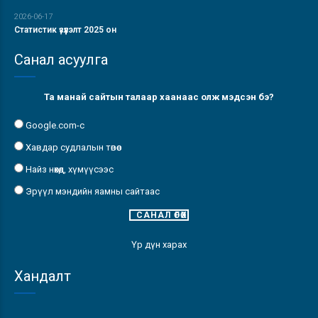
2026-06-17
Статистик үзүүлэлт 2025 он
Санал асуулга
Та манай сайтын талаар хаанаас олж мэдсэн бэ?
Google.com-с
Хавдар судлалын төвөөс
Найз нөхөд, хүмүүсээс
Эрүүл мэндийн яамны сайтаас
Үр дүн харах
Хандалт