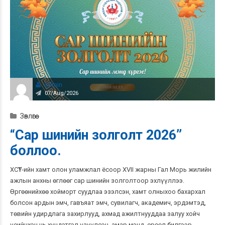
admin
07/Aug/2026
Зөвлөгөө
“Сар шинийн золголт 2026”
боллоо.
ХСҮТ-ийн хамт олон уламжлал ёсоор XVII жарны Гал Морь жилийн
ажлын анхны өглөөг сар шинийн золголтоор эхлүүллээ.
Өргөөнийхөө хойморт суудлаа эзэлсэн, хамт олныхоо бахархал
болсон ардын эмч, гавъяат эмч, сувилагч, академич, эрдэмтэд,
төвийн удирдлага захирлууд, ахмад ажилтнууддаа залуу хойч
үеийнхэн нь хүндэтгэл үзүүлсэн, амар мэнд, ерөөл билгээр