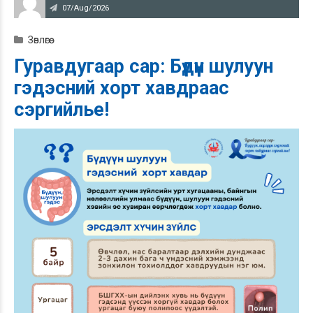
07/Aug/2026
Зөвлөгөө
Гуравдугаар сар: Бүдүүн шулуун
гэдэсний хорт хавдраас
сэргийлье!