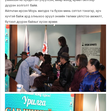
дүүрэн золголт байв.
Айлчлан ирсэн Морь жилдээ та бүхэн минь сэтгэл тэнэгэр, эрч
хүчтэй байж ард олныхоо эрүүл энхийн төлөөх үйлстээ амжилт,
бүтээл дүүрэн байхыг хүсэн ерөөе.