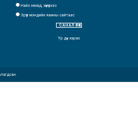
Найз нөхөд, хүмүүсээс
Эрүүл мэндийн яамны сайтаас
Үр дүн харах
алагдсан.