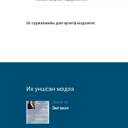
Эх сурвалжийн дэлгэрэнгүй мэдээлэл:
Их уншсан мэдээ
2026-07-15
Эмгэнэл