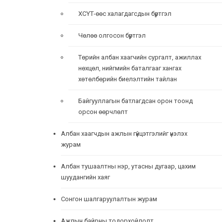
ХСҮТ-өөс халагдагсдын бүртгэл
Чөлөө олгосон бүртгэл
Төрийн албан хаагчийн сургалт, ажиллах
нөхцөл, нийгмийн баталгааг хангах
хөтөлбөрийн биелэлтийн тайлан
Байгууллагын батлагдсан орон тоонд
орсон өөрчлөлт
Албан хаагчдын ажлын гүйцэтгэлийг үнэлэх
журам
Албан тушаалтны нэр, утасны дугаар, цахим
шуудангийн хаяг
Сонгон шалгаруулалтын журам
Ажлын байрны тодорхойлолт