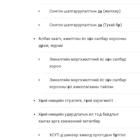
Сонгон шалгаруулалтын дүн (жилээр)
Сонгон шалгаруулалтын дүн (Тухай бүр)
Албан хаагч, ажилтны ёс зүйн салбар хорооны
дүрэм, журам
Эмнэлгийн мэргэжилтний ёс зүйн салбар
хороо
Эмнэлгийн мэргэжилтний ёс зүйн салбар
хорооны үйл ажиллагааны тайлан
Хүний нөөцийн стратеги, түүний хэрэгжилт
Хүний нөөцийн удирдлагын ил тод байдлыг
хангах арга хэмжээний хөтөлбөр
ХСҮТ-д шинээр ажилд орогсдын бүртгэл