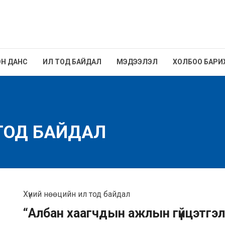
Н ДАНС
ИЛ ТОД БАЙДАЛ
МЭДЭЭЛЭЛ
ХОЛБОО БАРИ
 ТОД БАЙДАЛ
Хүний нөөцийн ил тод байдал
“Албан хаагчдын ажлын гүйцэтгэл