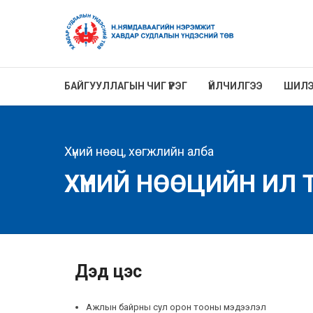
БАЙГУУЛЛАГЫН ЧИГ ҮҮРЭГ
ҮЙЛЧИЛГЭЭ
ШИЛЭ
Хүний нөөц, хөгжлийн алба
ХҮНИЙ НӨӨЦИЙН ИЛ
Дэд цэс
Ажлын байрны сул орон тооны мэдээлэл