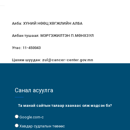
Алба: ХҮНИЙ НӨӨЦ ХӨГЖЛИЙН АЛБА
Албан тушаал: МЭРГЭЖИЛТЭН
П.МӨНХЗУЛ
Утас: 11-450043
Цахим шуудан:
zul@cancer-center.gov.mn
Санал асуулга
Та манай сайтын талаар хаанаас олж мэдсэн бэ?
Google.com-с
Хавдар судлалын төвөөс