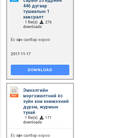
сарын 25 өдрийн
446 дугаар
тушаалын 1
хавсралт
1 file(s)
276
downloads
Ёс зүйн салбар хороо
2017-11-17
DOWNLOAD
Эмнэлгийн
мэргэжилтний ёс
зүйн хэм хэмжээний
дүрэм, журмын
тухай
1 file(s)
171
downloads
Ёс зүйн салбар хороо