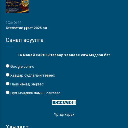
2026-06-17
Статистик үзүүлэлт 2025 он
Санал асуулга
Та манай сайтын талаар хаанаас олж мэдсэн бэ?
Google.com-с
Хавдар судлалын төвөөс
Найз нөхөд, хүмүүсээс
Эрүүл мэндийн яамны сайтаас
Үр дүн харах
Хандалт