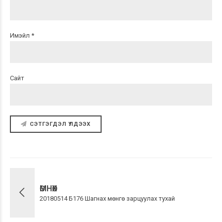
Имэйл *
Сайт
СЭТГЭГДЭЛ ҮЛДЭЭХ
ӨМНӨХ
20180514 Б176 Шагнах мөнгө зарцуулах тухай