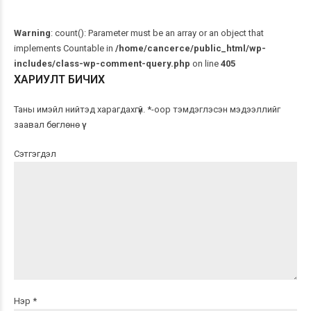
Warning
: count(): Parameter must be an array or an object that
implements Countable in
/home/cancerce/public_html/wp-
includes/class-wp-comment-query.php
on line
405
ХАРИУЛТ БИЧИХ
Таны имэйл нийтэд харагдахгүй. *-оор тэмдэглэсэн мэдээллийг
заавал бөглөнө үү
Сэтгэгдэл
Нэр *