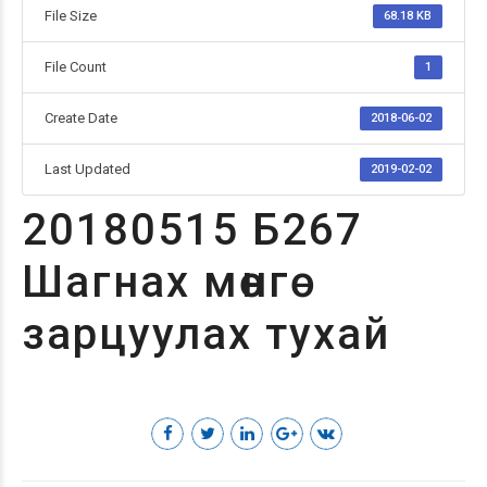
File Size
68.18 KB
File Count
1
Create Date
2018-06-02
Last Updated
2019-02-02
20180515 Б267
Шагнах мөнгө
зарцуулах тухай