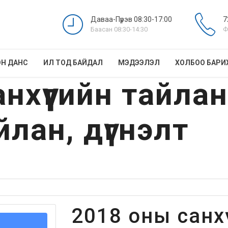
Даваа-Пүрэв 08:30-17:00
7
Баасан 08:30-14:30
Ф
Н ДАНС
ИЛ ТОД БАЙДАЛ
МЭДЭЭЛЭЛ
ХОЛБОО БАРИ
нхүүгийн тайла
лан, дүгнэлт
2018 оны санхү