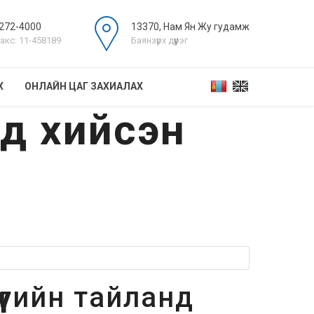
272-4000
13370, Нам Ян Жу гудамж
акс: 11-458189
Баянзүрх дүүрэг
Х
ОНЛАЙН ЦАГ ЗАХИАЛАХ
нд хийсэн
үгийн тайланд