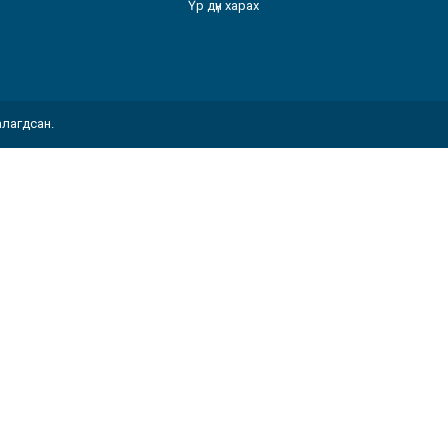
Үр дүн харах
алагдсан.