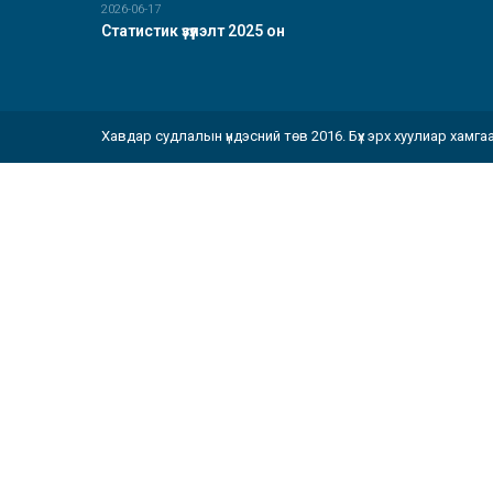
2026-06-17
Статистик үзүүлэлт 2025 он
Хавдар судлалын үндэсний төв 2016. Бүх эрх хуулиар хамга