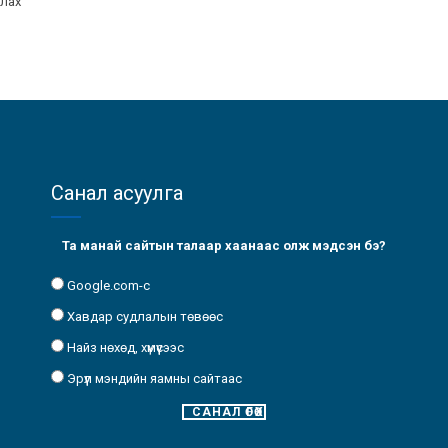
улах
Санал асуулга
Та манай сайтын талаар хаанаас олж мэдсэн бэ?
Google.com-с
Хавдар судлалын төвөөс
Найз нөхөд, хүмүүсээс
Эрүүл мэндийн яамны сайтаас