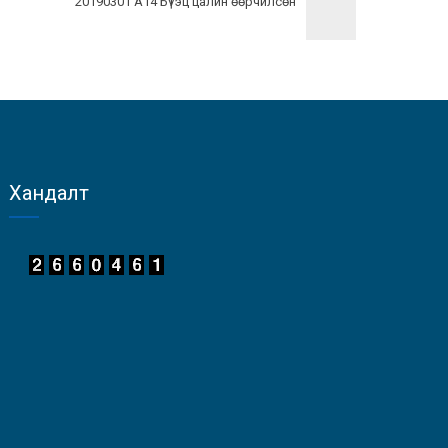
20190301 А14 Бүтэц цалин өөрчилсөн
Хандалт