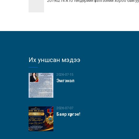
20190214 А10 Тендерийн үнэлгээний хороо байгу
Их уншсан мэдээ
2026-07-15
Эмгэнэл
2026-07-07
Баяр хүргэе!