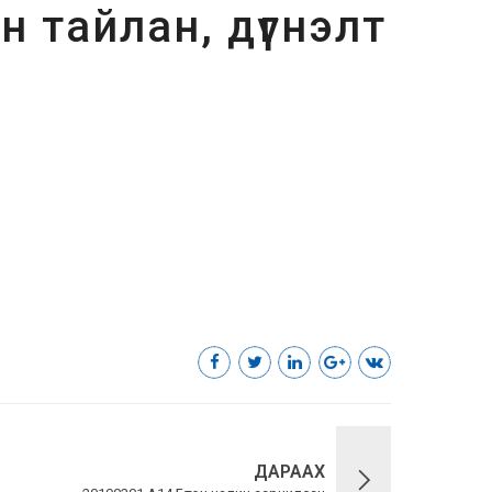
 тайлан, дүгнэлт
ДАРААХ