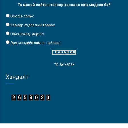
Та манай сайтын талаар хаанаас олж мэдсэн бэ?
Google.com-с
Хавдар судлалын төвөөс
Найз нөхөд, хүмүүсээс
Эрүүл мэндийн яамны сайтаас
Үр дүн харах
Хандалт