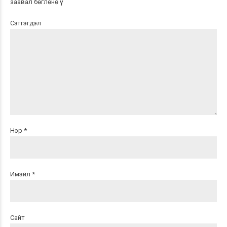
заавал бөглөнө үү
Сэтгэгдэл
Нэр *
Имэйл *
Сайт