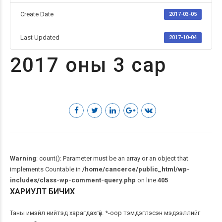
Create Date
2017-03-05
Last Updated
2017-10-04
2017 оны 3 сар
Warning
: count(): Parameter must be an array or an object that
implements Countable in
/home/cancerce/public_html/wp-
includes/class-wp-comment-query.php
on line
405
ХАРИУЛТ БИЧИХ
Таны имэйл нийтэд харагдахгүй. *-оор тэмдэглэсэн мэдээллийг