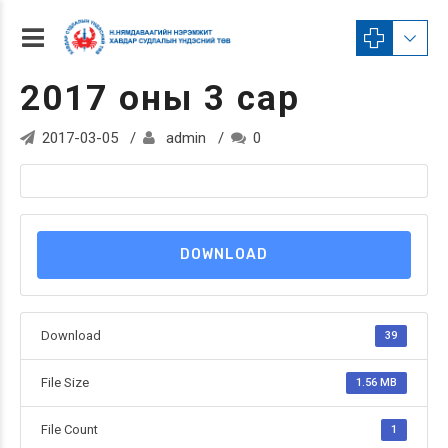
2017 оны 3 сар
2017-03-05
admin
0
DOWNLOAD
Download
39
File Size
1.56 MB
File Count
1