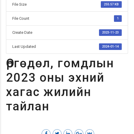
File Size
255.57 KB
File Count
1
Create Date
2023-11-23
Last Updated
2024-01-14
Өргөдөл, гомдлын
2023 оны эхний
хагас жилийн
тайлан