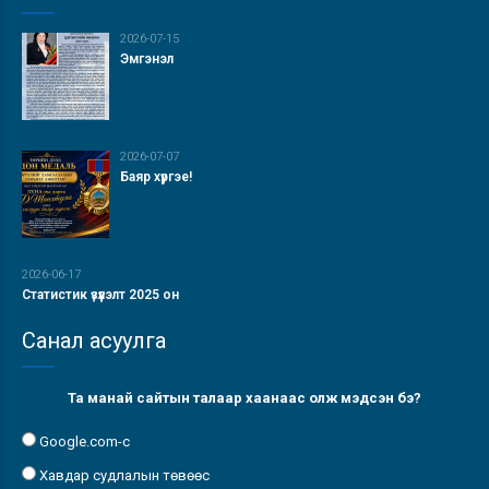
2026-07-15
Эмгэнэл
2026-07-07
Баяр хүргэе!
2026-06-17
Статистик үзүүлэлт 2025 он
Санал асуулга
Та манай сайтын талаар хаанаас олж мэдсэн бэ?
Google.com-с
Хавдар судлалын төвөөс