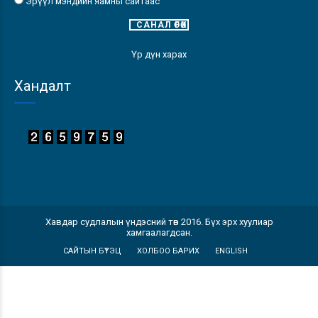
Эрүүл мэндийн яамны сайтаас
Үр дүн харах
Хандалт
Хавдар судлалын үндэсний төв 2016. Бүх эрх хуулиар
хамгаалагдсан.
САЙТЫН БҮТЭЦ
ХОЛБОО БАРИХ
ENGLISH