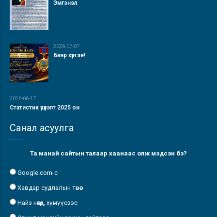
Эмгэнэл
2026-07-07
Баяр хүргэе!
2026-06-17
Статистик үзүүлэлт 2025 он
Санал асуулга
Та манай сайтын талаар хаанаас олж мэдсэн бэ?
Google.com-с
Хавдар судлалын төвөөс
Найз нөхөд, хүмүүсээс