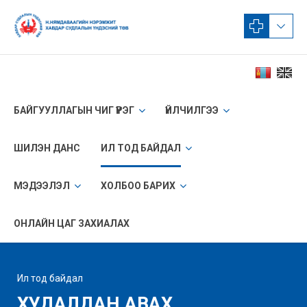
БАЙГУУЛЛАГЫН ЧИГ ҮҮРЭГ
ҮЙЛЧИЛГЭЭ
ШИЛЭН ДАНС
ИЛ ТОД БАЙДАЛ
МЭДЭЭЛЭЛ
ХОЛБОО БАРИХ
ОНЛАЙН ЦАГ ЗАХИАЛАХ
Ил тод байдал
ХУДАЛДАН АВАХ