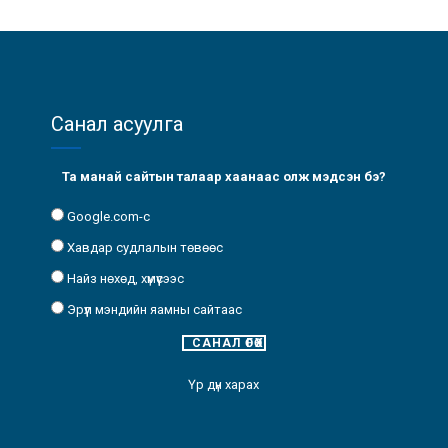
Санал асуулга
Та манай сайтын талаар хаанаас олж мэдсэн бэ?
Google.com-с
Хавдар судлалын төвөөс
Найз нөхөд, хүмүүсээс
Эрүүл мэндийн яамны сайтаас
Үр дүн харах