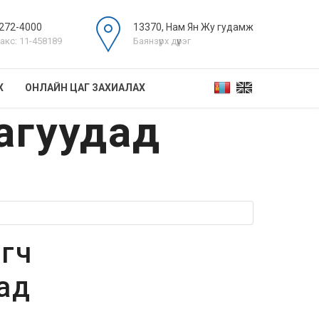
272-4000
13370, Нам Ян Жу гудамж
акс: 11-458189
Баянзүрх дүүрэг
Х
ОНЛАЙН ЦАГ ЗАХИАЛАХ
лагуудад
эгч
ад