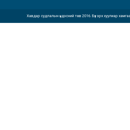
Хавдар судлалын үндэсний төв 2016. Бүх эрх хуулиар хамга