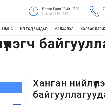
Даваа-Пүрэв 08:30-17:00
7
Баасан 08:30-14:30
Ф
Н ДАНС
ИЛ ТОД БАЙДАЛ
МЭДЭЭЛЭЛ
ХОЛБОО БАРИ
үүлэгч байгуул
Ханган нийлүүл
байгууллагууд