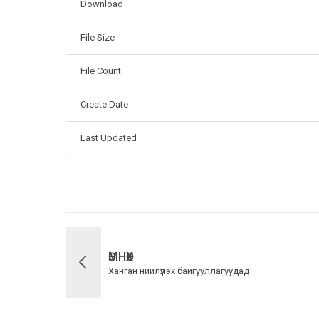
Download
File Size
File Count
Create Date
Last Updated
ӨМНӨХ
Ханган нийлүүлэх байгууллагуудад