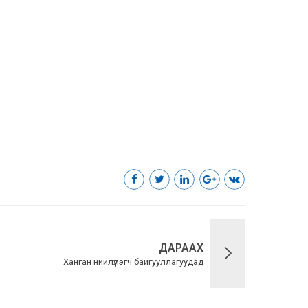
ДАРААХ
Ханган нийлүүлэгч байгууллагуудад