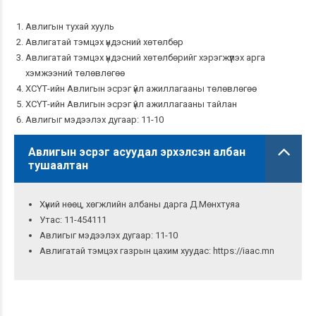
Авлигын тухай хууль
Авлигатай тэмцэх үндэсний хөтөлбөр
Авлигатай тэмцэх үндэсний хөтөлбөрийг хэрэгжүүлэх арга
хэмжээний төлөвлөгөө
ХСҮТ-ийн Авлигын эсрэг үйл ажиллагааны төлөвлөгөө
ХСҮТ-ийн Авлигын эсрэг үйл ажиллагааны тайлан
Авлигыг мэдээлэх дугаар: 11-10
Авлигын эсрэг асуудал эрхэлсэн албан
тушаалтан
Хүний нөөц, хөгжлийн албаны дарга Д.Мөнхтуяа
Утас: 11-454111
Авлигыг мэдээлэх дугаар: 11-10
Авлигатай тэмцэх газрын цахим хуудас: https://iaac.mn