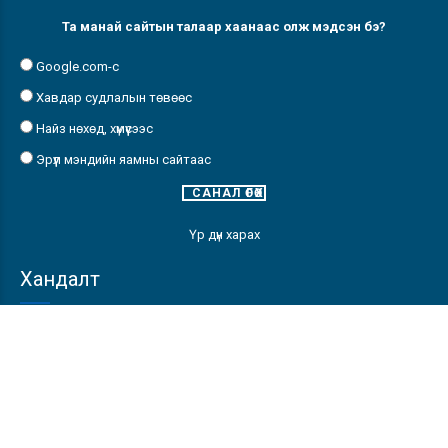
Та манай сайтын талаар хаанаас олж мэдсэн бэ?
Google.com-с
Хавдар судлалын төвөөс
Найз нөхөд, хүмүүсээс
Эрүүл мэндийн яамны сайтаас
Үр дүн харах
Хандалт