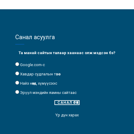
Санал асуулга
Та манай сайтын талаар хаанаас олж мэдсэн бэ?
Google.com-с
Хавдар судлалын төвөөс
Найз нөхөд, хүмүүсээс
Эрүүл мэндийн яамны сайтаас
Үр дүн харах