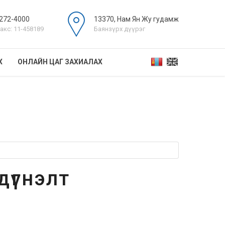
272-4000
13370, Нам Ян Жу гудамж
акс: 11-458189
Баянзүрх дүүрэг
Х
ОНЛАЙН ЦАГ ЗАХИАЛАХ
дүгнэлт