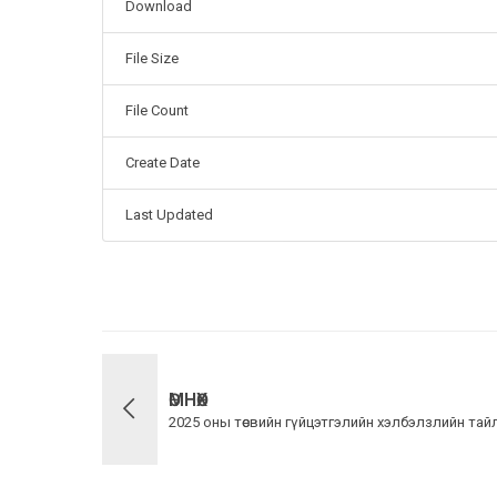
Download
File Size
File Count
Create Date
Last Updated
ӨМНӨХ
2025 оны төсвийн гүйцэтгэлийн хэлбэлзлийн тай