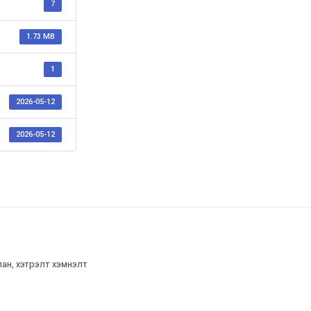
7
1.73 MB
1
2026-05-12
2026-05-12
лан, хэтрэлт хэмнэлт