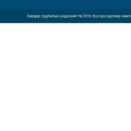
Хавдар судлалын үндэсний төв 2016. Бүх эрх хуулиар хамг