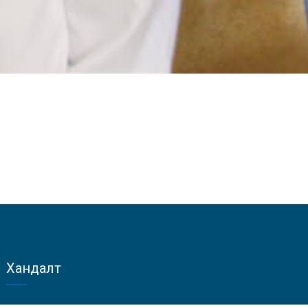
0
7
8
9
Хандалт