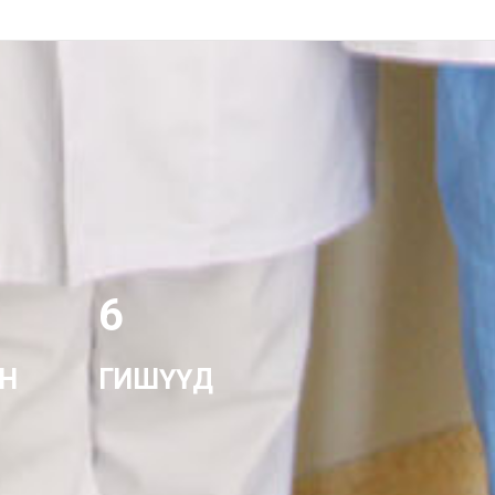
0
1
2
3
4
5
6
Н
ГИШҮҮД