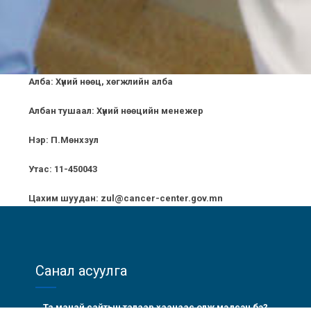
4
5
6
Алба: Хүний нөөц, хөгжлийн алба
7
Албан тушаал: Хүний нөөцийн менежер
8
Нэр: П.Мөнхзул
9
0
Утас: 11-450043
Цахим шуудан: zul@cancer-center.gov.mn
Санал асуулга
Та манай сайтын талаар хаанаас олж мэдсэн бэ?