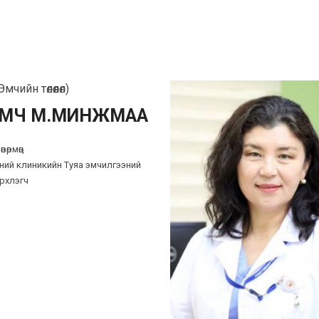
мчийн төлөөлөл)
ЭМЧ М.МИНЖМАА
вөрмөц
ний клиникийн Туяа эмчилгээний
эрхлэгч