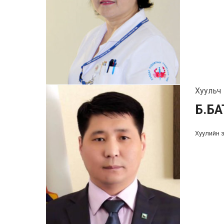
Хуульч
Б.Б
Хуулийн зө