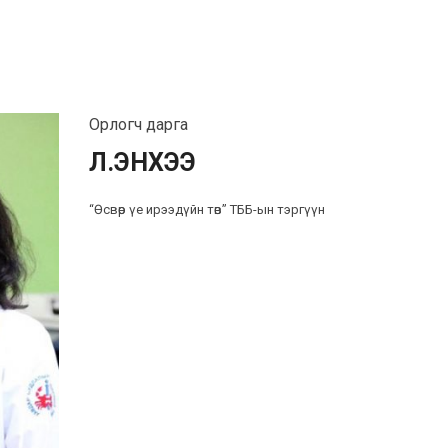
Орлогч дарга
Л.ЭНХЭЭ
“Өсвөр үе ирээдүйн төв” ТББ-ын тэргүүн