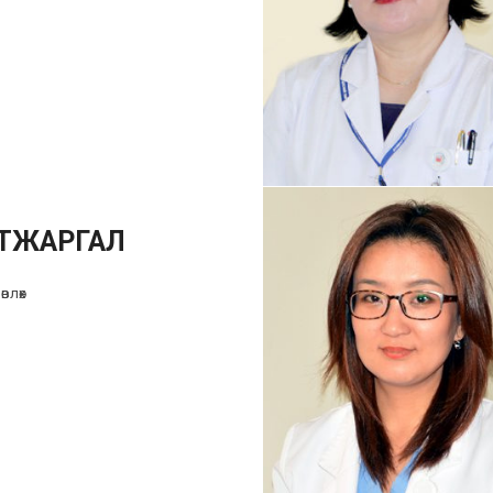
АТЖАРГАЛ
влөх