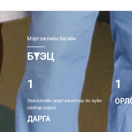
Мэргэжлийн багийн
БҮТЭЦ
0
0
1
1
ОРЛ
Эмнэлгийн мэргэжилтны ёс зүйн
2
2
салбар хороо
ДАРГА
3
3