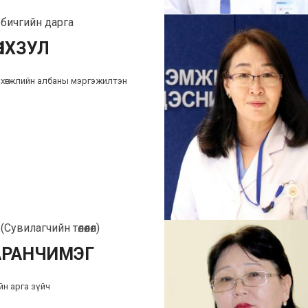
бичгийн дарга
НХЗУЛ
ц, хөгжлийн албаны мэргэжилтэн
Сувилагчийн төлөөлөл)
АРАНЧИМЭГ
йн арга зүйч