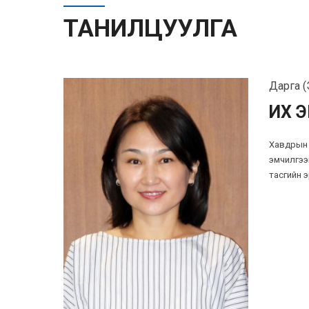
ТАНИЛЦУУЛГА
Дарга (Э
ИХ 
Хавдрын ө
эмчилгээ
тасгийн 