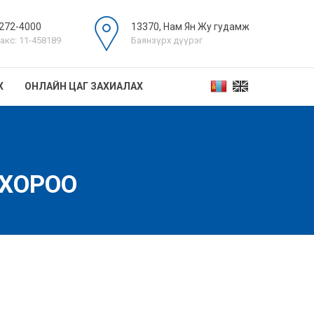
272-4000
13370, Нам Ян Жу гудамж
акс: 11-458189
Баянзүрх дүүрэг
Х
ОНЛАЙН ЦАГ ЗАХИАЛАХ
 ХОРОО