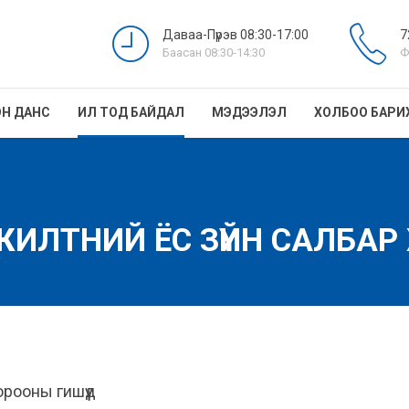
Даваа-Пүрэв 08:30-17:00
7
Баасан 08:30-14:30
Ф
Н ДАНС
ИЛ ТОД БАЙДАЛ
МЭДЭЭЛЭЛ
ХОЛБОО БАРИ
ИЛТНИЙ ЁС ЗҮЙН САЛБАР
рооны гишүүд