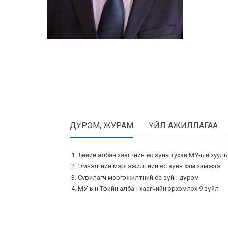
ДҮРЭМ, ЖУРАМ
ҮЙЛ АЖИЛЛАГАА
Төрийн албан хаагчийн ёс зүйн тухай МУ-ын хууль
Эмнэлгийн мэргэжилтний ёс зүйн хэм хэмжээ
Сувилагч мэргэжилтний ёс зүйн дүрэм
МУ-ын Төрийн албан хаагчийн эрхэмлэх 9 зүйл