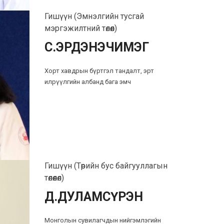
Гишүүн (Эмнэлгийн тусгай
мэргэжилтний төлөөл)
С.ЭРДЭНЭЧИМЭГ
Хорт хавдрын бүртгэл тандалт, эрт
илрүүлгийн албанд бага эмч
Гишүүн (Төрийн бус байгууллагын
төлөөлөл)
Д.ДУЛАМСҮРЭН
Монголын сувилагчдын нийгэмлэгийн