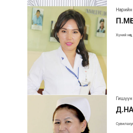
Нарийн 
П.МӨ
Хүний нөө
Гишүүн (
Д.Н
Сувилаху