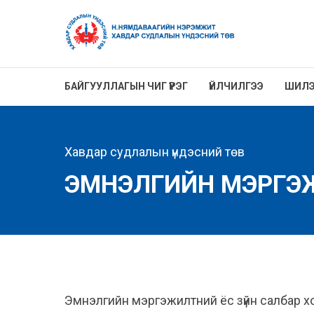
БАЙГУУЛЛАГЫН ЧИГ ҮҮРЭГ
ҮЙЛЧИЛГЭЭ
ШИЛЭ
Хавдар судлалын үндэсний төв
ЭМНЭЛГИЙН МЭРГЭЖ
Эмнэлгийн мэргэжилтний ёс зүйн салбар хо