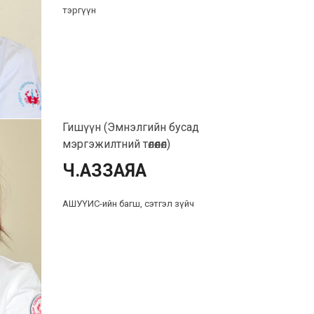
тэргүүн
Гишүүн (Эмнэлгийн бусад
мэргэжилтний төлөөлөл)
Ч.АЗЗАЯА
АШУҮИС-ийн багш, сэтгэл зүйч