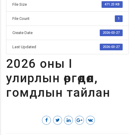
File Size
471.23 KB
File Count
1
Create Date
2026-03-27
Last Updated
2026-03-27
2026 оны I
улирлын өргөдөл,
гомдлын тайлан