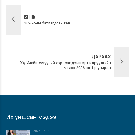
ӨМНӨХ
2026 оны батлагдсан төсөв
ДАРААХ
Хөх, Умайн хүзүүний хорт хавдрын эрт илрүүлгийн
мэдээ 2026 он 1-р улирал
Их уншсан мэдээ
2026-07-15