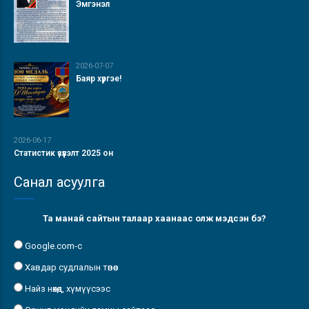
Эмгэнэл
2026-07-07
Баяр хүргэе!
2026-06-17
Статистик үзүүлэлт 2025 он
Санал асуулга
Та манай сайтын талаар хаанаас олж мэдсэн бэ?
Google.com-с
Хавдар судлалын төвөөс
Найз нөхөд, хүмүүсээс