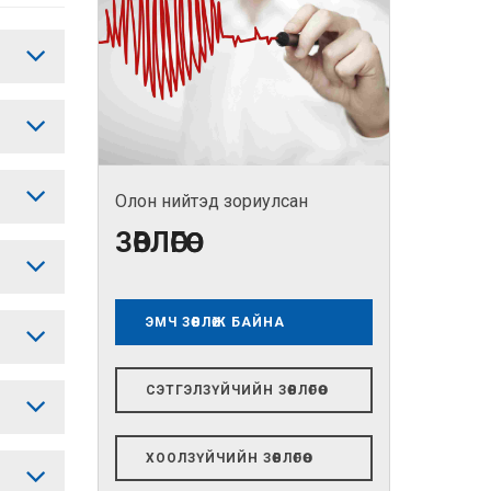
Олон нийтэд зориулсан
ЗӨВЛӨГӨӨ
ЭМЧ ЗӨВЛӨЖ БАЙНА
СЭТГЭЛЗҮЙЧИЙН ЗӨВЛӨГӨӨ
ХООЛЗҮЙЧИЙН ЗӨВЛӨГӨӨ