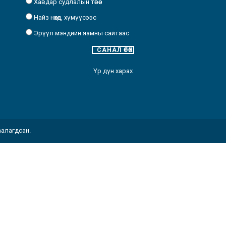
Хавдар судлалын төвөөс
Найз нөхөд, хүмүүсээс
Эрүүл мэндийн яамны сайтаас
Үр дүн харах
аалагдсан.