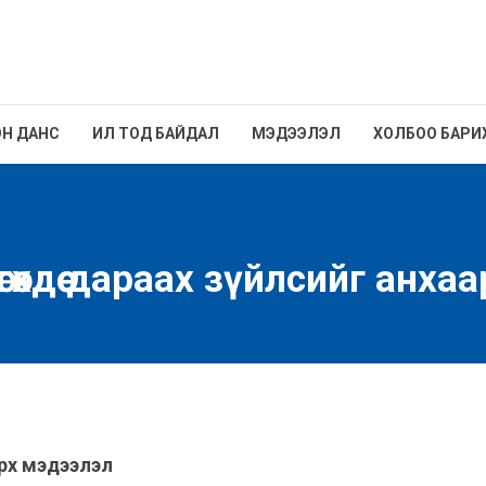
Н ДАНС
ИЛ ТОД БАЙДАЛ
МЭДЭЭЛЭЛ
ХОЛБОО БАРИ
өхдөө дараах зүйлсийг анхаа
рх
мэдээлэл