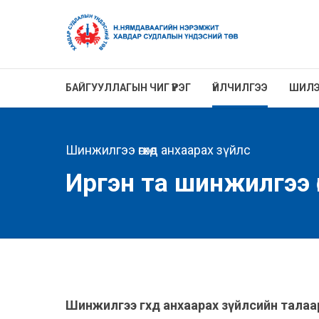
БАЙГУУЛЛАГЫН ЧИГ ҮҮРЭГ
ҮЙЛЧИЛГЭЭ
ШИЛЭ
Шинжилгээ өгөхөд анхаарах зүйлс
Иргэн та шинжилгээ өг
Шинжилгээ
г
х
д
анхаарах
з
ү
йлсийн
талаа