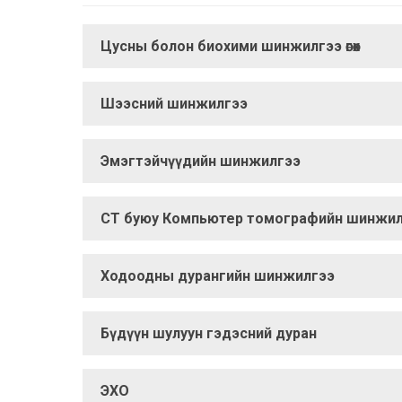
Цусны болон биохими шинжилгээ өгөх
Шээсний шинжилгээ
Эмэгтэйчүүдийн шинжилгээ
СТ буюу Компьютер томографийн шинжил
Ходоодны дурангийн шинжилгээ
Бүдүүн шулуун гэдэсний дуран
ЭХО