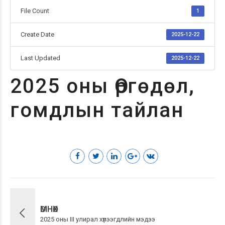
File Count
1
Create Date
2025-12-22
Last Updated
2025-12-22
2025 оны Өргөдөл,
гомдлын тайлан
ӨМНӨХ
2025 оны III улирал хүлээгдлийн мэдээ