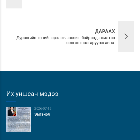
ДАРААХ
Дурангийн төвийн эрхлэгч ажлын байранд ажилтан
сонгон шалгаруулж авна.
Их уншсан мэдээ
2026-07-15
Эмгэнэл