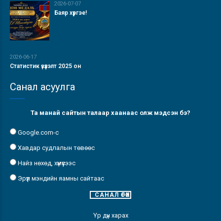
2026-07-07
Баяр хүргэе!
2026-06-17
Статистик үзүүлэлт 2025 он
Санал асуулга
Та манай сайтын талаар хаанаас олж мэдсэн бэ?
Google.com-с
Хавдар судлалын төвөөс
Найз нөхөд, хүмүүсээс
Эрүүл мэндийн яамны сайтаас
Үр дүн харах