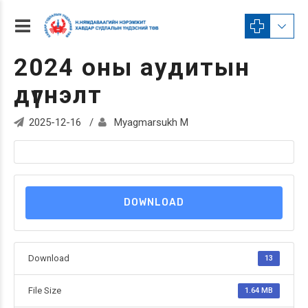
2024 оны аудитын
дүгнэлт
2025-12-16
Myagmarsukh M
DOWNLOAD
Download
13
File Size
1.64 MB