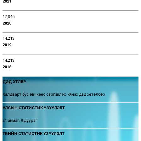
2021
17,345
2020
14,213
2019
14,213
2018
ДЭД ХӨТӨЛБӨР
Халдварт бус өвчнөөс сэргийлэх, хянах дэд хөтөлбөр
УЛСЫН СТАТИСТИК ҮЗҮҮЛЭЛТ
21 аймаг, 9 дүүрэг
ТӨВИЙН СТАТИСТИК ҮЗҮҮЛЭЛТ