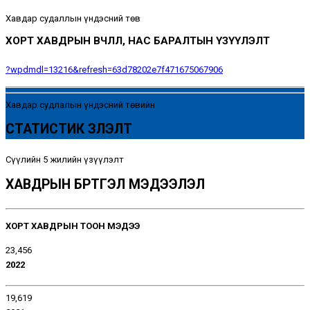
Хавдар судаллын үндэсний төв
ХОРТ ХАВДРЫН ӨВЧЛӨЛ, НАС БАРАЛТЫН ҮЗҮҮЛЭЛТ
?wpdmdl=13216&refresh=63d78202e7f471675067906
Хавдар судлалын үндэсний төвийн
СТАТИСТИК ҮЗҮҮЛЭЛТ
Сүүлийн 5 жилийн үзүүлэлт
ХАВДРЫН БҮРТГЭЛ МЭДЭЭЛЭЛ
ХОРТ ХАВДРЫН ТООН МЭДЭЭ
23,456
2022
19,619