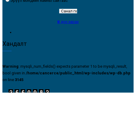
Эрүүл мэндийн яамны сайтаас
Үр дүн харах
Хандалт
Warning
: mysqli_num_fields() expects parameter 1 to be mysqli_result,
bool given in
/home/cancerce/public_html/wp-includes/wp-db.php
on line
3145
Хавдар судлалын үндэсний төв 2016. Бүх эрх хуулиар хамгаалагдсан.
Сайтын бүтэц
Холбоо барих