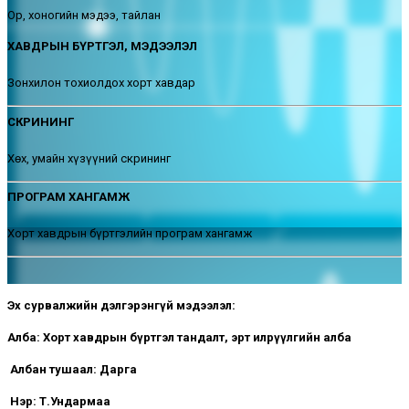
Ор, хоногийн мэдээ, тайлан
ХАВДРЫН БҮРТГЭЛ, МЭДЭЭЛЭЛ
Зонхилон тохиолдох хорт хавдар
СКРИНИНГ
Хөх, умайн хүзүүний скрининг
ПРОГРАМ ХАНГАМЖ
Хорт хавдрын бүртгэлийн програм хангамж
Эх сурвалжийн дэлгэрэнгүй мэдээлэл:
Алба: Хорт хавдрын бүртгэл тандалт, эрт илрүүлгийн алба
Албан тушаал:
Дарга
Нэр: Т.Ундармаа