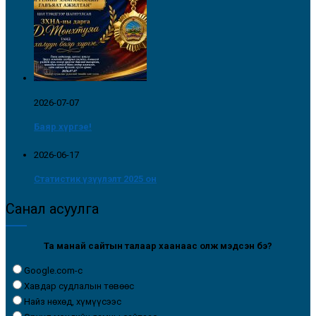
2026-07-07
Баяр хүргэе!
2026-06-17
Статистик үзүүлэлт 2025 он
Санал асуулга
Та манай сайтын талаар хаанаас олж мэдсэн бэ?
Google.com-с
Хавдар судлалын төвөөс
Найз нөхөд, хүмүүсээс