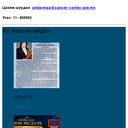
Цахим шуудан:
undarmaa@cancer-center.gov.mn
Утас: 11- 450043
Их уншсан мэдээ
2026-07-15
Эмгэнэл