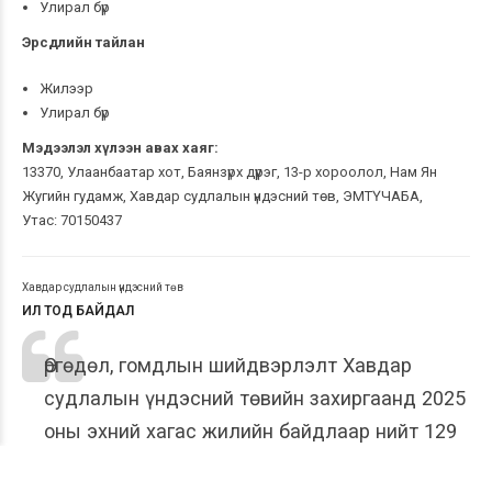
Улирал бүр
Эрсдлийн тайлан
Жилээр
Улирал бүр
Мэдээлэл хүлээн авах хаяг:
13370, Улаанбаатар хот, Баянзүрх дүүрэг, 13-р хороолол, Нам Ян
Жугийн гудамж, Хавдар судлалын үндэсний төв, ЭМТҮЧАБА,
Утас: 70150437
Хавдар судлалын үндэсний төв
ИЛ ТОД БАЙДАЛ
Өргөдөл, гомдлын шийдвэрлэлт Хавдар
судлалын үндэсний төвийн захиргаанд 2025
оны эхний хагас жилийн байдлаар нийт 129
өргөдөл, гомдол, санал, хүсэлтийг хуулийн