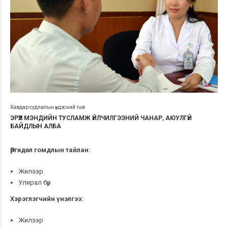
Хавдар судлалын үндэсний төв
ЭРҮҮЛ МЭНДИЙН ТУСЛАМЖ ҮЙЛЧИЛГЭЭНИЙ ЧАНАР, АЮУЛГҮЙ
БАЙДЛЫН АЛБА
Өргөдөл гомдлын тайлан:
Жилээр
Улирал бүр
Хэрэглэгчийн үнэлгээ:
Жилээр