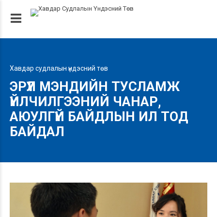
Хавдар судлалын үндэсний төв
ЭРҮҮЛ МЭНДИЙН ТУСЛАМЖ
ҮЙЛЧИЛГЭЭНИЙ ЧАНАР,
АЮУЛГҮЙ БАЙДЛЫН ИЛ ТОД
БАЙДАЛ