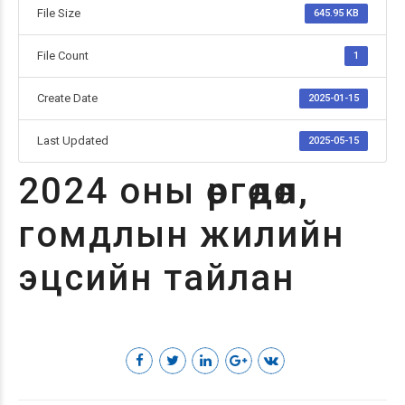
File Size
645.95 KB
File Count
1
Create Date
2025-01-15
Last Updated
2025-05-15
2024 оны өргөдөл,
гомдлын жилийн
эцсийн тайлан