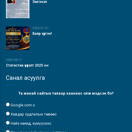
Эмгэнэл
2026-07-07
Баяр хүргэе!
2026-06-17
Статистик үзүүлэлт 2025 он
Санал асуулга
Та манай сайтын талаар хаанаас олж мэдсэн бэ?
Google.com-с
Хавдар судлалын төвөөс
Найз нөхөд, хүмүүсээс