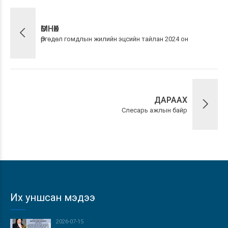
ӨМНӨХ
Өргөдөл гомдлын жилийн эцсийн тайлан 2024 он
ДАРААХ
Слесарь ажлын байр
Их уншсан мэдээ
2026-07-15