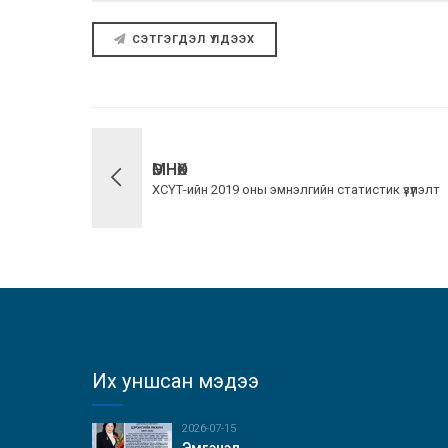
СЭТГЭГДЭЛ ҮЛДЭЭХ
ӨМНӨХ
ХСҮТ-ийн 2019 оны эмнэлгийн статистик үзүүлэлт
Их уншсан мэдээ
2026-07-15