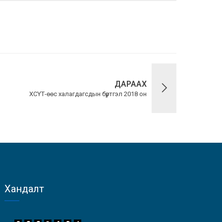
ДАРААХ
ХСҮТ-өөс халагдагсдын бүртгэл 2018 он
Хандалт