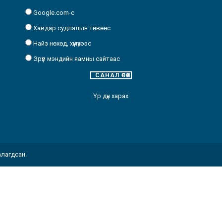
Google.com-с
Хавдар судлалын төвөөс
Найз нөхөд, хүмүүсээс
Эрүүл мэндийн яамны сайтаас
Үр дүн харах
алагдсан.