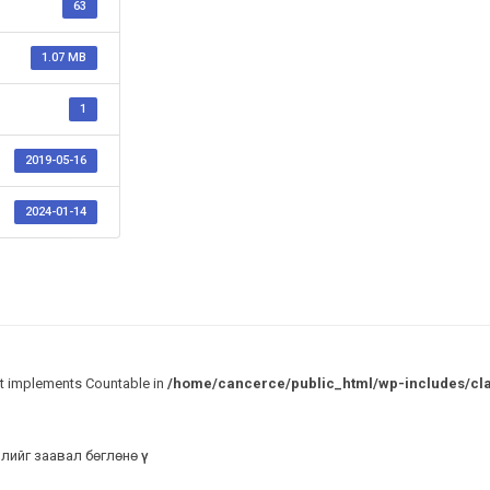
63
1.07 MB
1
2019-05-16
2024-01-14
hat implements Countable in
/home/cancerce/public_html/wp-includes/c
ийг заавал бөглөнө үү