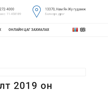
272-4000
13370, Нам Ян Жу гудамж
акс: 11-458189
Баянзүрх дүүрэг
Х
ОНЛАЙН ЦАГ ЗАХИАЛАХ
элт 2019 он