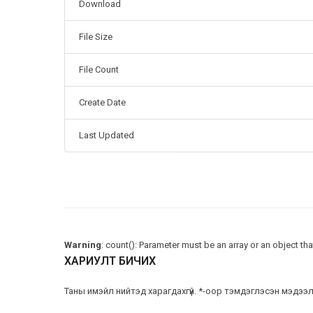
Download
File Size
File Count
Create Date
Last Updated
Warning
: count(): Parameter must be an array or an object t
ХАРИУЛТ БИЧИХ
Таны имэйл нийтэд харагдахгүй. *-оор тэмдэглэсэн мэдээлл