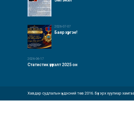
Эмгэнэл
2026-07-07
Баяр хүргэе!
2026-06-17
Статистик үзүүлэлт 2025 он
Хавдар судлалын үндэсний төв 2016. Бүх эрх хуулиар хамга