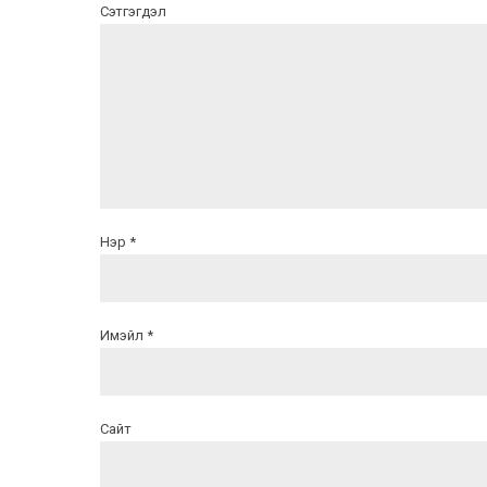
Сэтгэгдэл
Нэр *
Имэйл *
Сайт