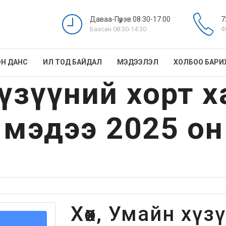
Даваа-Пүрэв 08:30-17:00
7
Баасан 08:30-14:30
Ф
Н ДАНС
ИЛ ТОД БАЙДАЛ
МЭДЭЭЛЭЛ
ХОЛБОО БАРИ
хүзүүний хорт 
 мэдээ 2025 он
Хөх, Умайн хүз