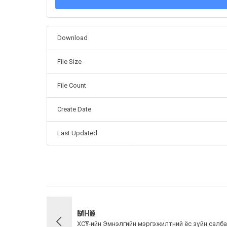
Download
File Size
File Count
Create Date
Last Updated
ӨМНӨХ
ХСҮТ-ийн Эмнэлгийн мэргэжилтний ёс зүйн сал