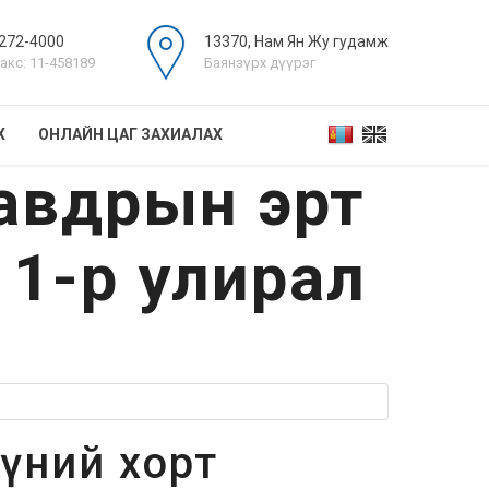
272-4000
13370, Нам Ян Жу гудамж
акс: 11-458189
Баянзүрх дүүрэг
Х
ОНЛАЙН ЦАГ ЗАХИАЛАХ
хавдрын эрт
 1-р улирал
үүний хорт