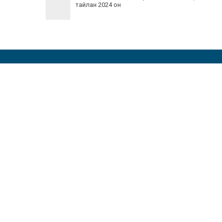
тайлан 2024 он
Их уншсан мэдээ
2026-07-15
Эмгэнэл
2026-07-07
Баяр хүргэе!