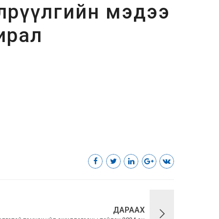
лрүүлгийн мэдээ
ирал
ДАРААХ