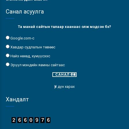
Санал асуулга
Та манай сайтын талаар хаанаас олж мэдсэн бэ?
Google.com-с
Хавдар судлалын төвөөс
Найз нөхөд, хүмүүсээс
Эрүүл мэндийн яамны сайтаас
Үр дүн харах
Хандалт