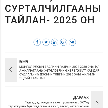
СУРТАЛЧИЛГААНЫ
ТАЙЛАН- 2025 ОН
ӨМНӨХ
МОНГОЛ УЛСЫН ЗАСГИЙН ГАЗРЫН 2024-2028 ОНЫ ҮЙЛ
АЖИЛЛАГААНЫ ХӨТӨЛБӨРИЙН ХЭРЭГЖИЛТ ХАВДАР
СУДЛАЛЫН ҮНДЭСНИЙ ТӨВИЙН 2025 ОНЫ ЖИЛИЙН
ЭЦСИЙН ТАЙЛАН
ДАРААХ
Гадаад, дотоодын зээл, тусламжаар ХСҮТ-д
хэрэгжүүлж буй судалгааны ажил, төсөл, хөтөлбөрийн