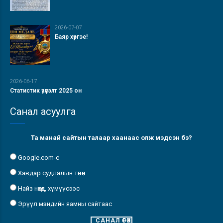
2026-07-07
Баяр хүргэе!
2026-06-17
Статистик үзүүлэлт 2025 он
Санал асуулга
Та манай сайтын талаар хаанаас олж мэдсэн бэ?
Google.com-с
Хавдар судлалын төвөөс
Найз нөхөд, хүмүүсээс
Эрүүл мэндийн яамны сайтаас