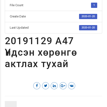
File Count
1
Create Date
2020-01-20
Last Updated
2020-01-20
20191129 А47
Үндсэн хөрөнгө
актлах тухай