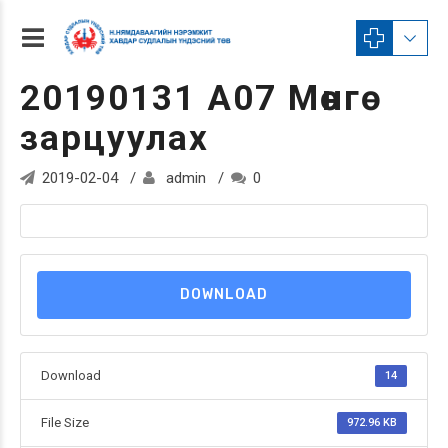
20190131 А07 Мөнгө
зарцуулах
2019-02-04
admin
0
DOWNLOAD
Download
14
File Size
972.96 KB