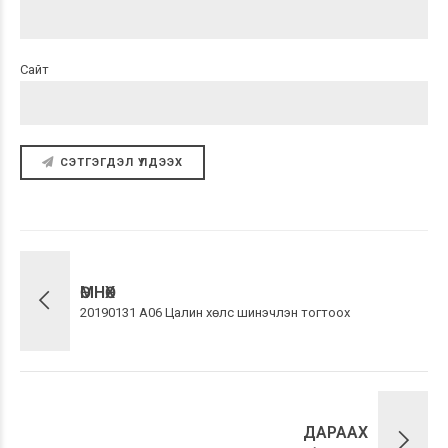
Сайт
СЭТГЭГДЭЛ ҮЛДЭЭХ
ӨМНӨХ
20190131 А06 Цалин хөлс шинэчлэн тогтоох
ДАРААХ