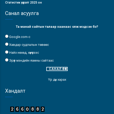
Статистик үзүүлэлт 2025 он
Санал асуулга
Та манай сайтын талаар хаанаас олж мэдсэн бэ?
Google.com-с
Хавдар судлалын төвөөс
Найз нөхөд, хүмүүсээс
Эрүүл мэндийн яамны сайтаас
Үр дүн харах
Хандалт