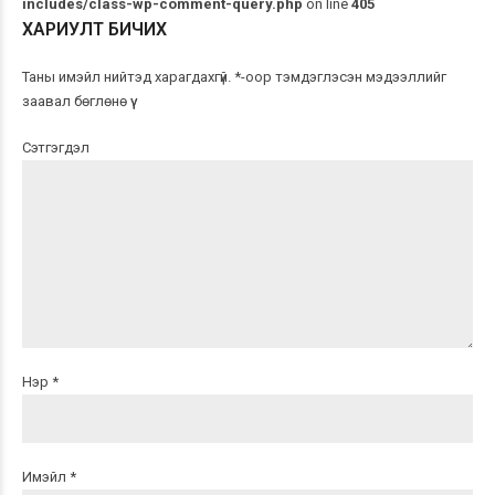
includes/class-wp-comment-query.php
on line
405
ХАРИУЛТ БИЧИХ
Таны имэйл нийтэд харагдахгүй. *-оор тэмдэглэсэн мэдээллийг
заавал бөглөнө үү
Сэтгэгдэл
Нэр *
Имэйл *