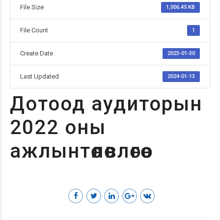
File Size
1,006.45 KB
File Count
1
Create Date
2023-01-30
Last Updated
2024-01-13
Дотоод аудиторын
2022 оны
ажлынтөлөвлөгөө