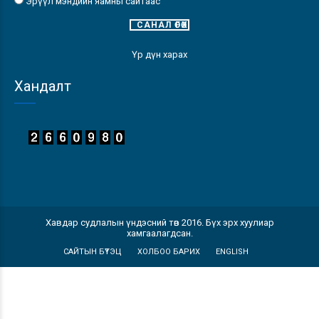
Эрүүл мэндийн яамны сайтаас
Үр дүн харах
Хандалт
Хавдар судлалын үндэсний төв 2016. Бүх эрх хуулиар
хамгаалагдсан.
САЙТЫН БҮТЭЦ
ХОЛБОО БАРИХ
ENGLISH