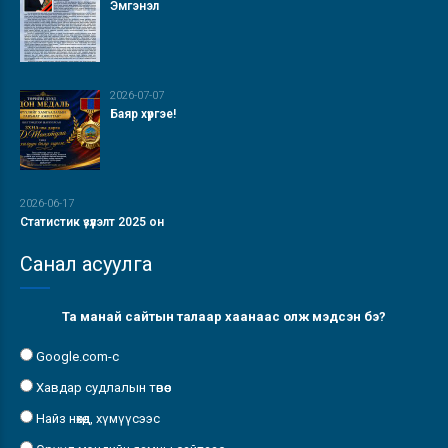
Эмгэнэл
2026-07-07
Баяр хүргэе!
2026-06-17
Статистик үзүүлэлт 2025 он
Санал асуулга
Та манай сайтын талаар хаанаас олж мэдсэн бэ?
Google.com-с
Хавдар судлалын төвөөс
Найз нөхөд, хүмүүсээс