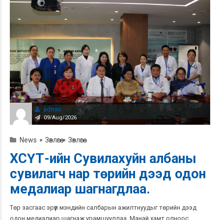
admin
09/Aug/2026
News
Зөвлөгөө
Зөвлөгөө
ХСҮТ-ийн Сувилахуйн албаны
сувилагч нар төрийн дээд одон
медалиар шагнагдлаа.
Төр засгаас эрүүл мэндийн салбарын ажилтнуудыг төрийн дээд
одон медиалиар шагнаж урамшууллаа. Манай хамт олноос