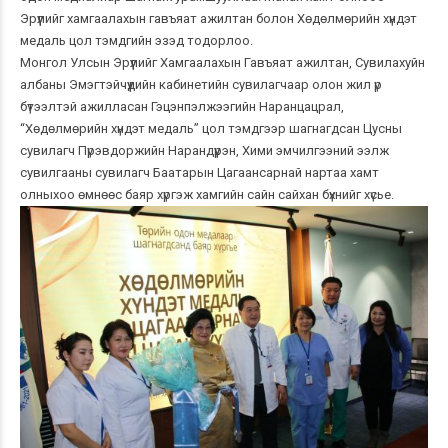
Эрүүлийг хамгаалахын гавъяат ажилтан болон Хөдөлмөрийн хүндэт
медаль цол тэмдгийн эзэд тодорлоо.
Монгол Улсын Эрүүлийг Хамгаалахын Гавъяат ажилтан, Сувилахуйн
албаны Эмэгтэйчүүдийн кабинетийн сувилагчаар олон жил үр
бүтээлтэй ажилласан Гэцэнпэлжээгийн Наранцацрал,
“Хөдөлмөрийн хүндэт медаль” цол тэмдгээр шагнагдсан Цусны
сувилагч Пүрэвдоржийн Нарандүүрэн, Хими эмчилгээний ээлж
сувилгааны сувилагч Баатарын Цагаансарнай нартаа хамт
олныхоо өмнөөс баяр хүргэж хамгийн сайн сайхан бүхнийг хүсье.