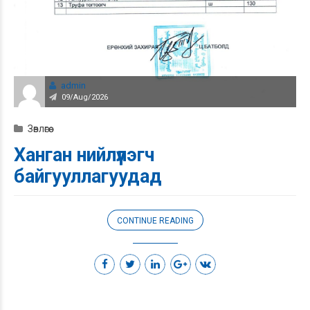
admin
09/Aug/2026
Зөвлөгөө
Ханган нийлүүлэгч
байгууллагуудад
CONTINUE READING