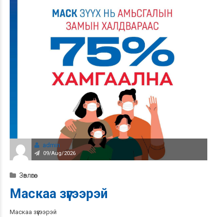
admin
09/Aug/2026
Зөвлөгөө
Маскаа зүүгээрэй
Маскаа зүүгээрэй