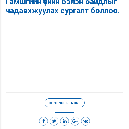
Гамшгийн үеийн бэлэн байдлыг
чадавхжуулах сургалт боллоо.
CONTINUE READING