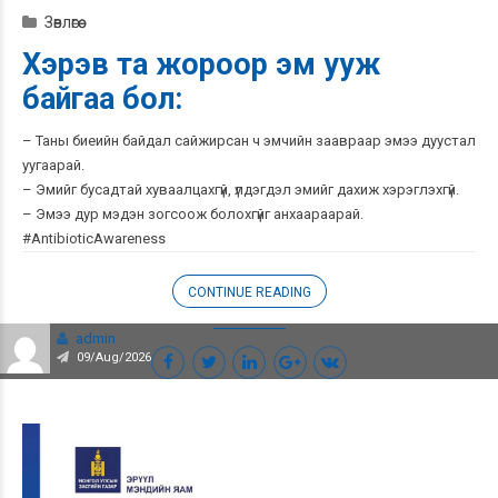
Зөвлөгөө
Хэрэв та жороор эм ууж
байгаа бол:
– Таны биеийн байдал сайжирсан ч эмчийн заавраар эмээ дуустал
уугаарай.
– Эмийг бусадтай хуваалцахгүй, үлдэгдэл эмийг дахиж хэрэглэхгүй.
– Эмээ дур мэдэн зогсоож болохгүйг анхаараарай.
#AntibioticAwareness
CONTINUE READING
admin
09/Aug/2026