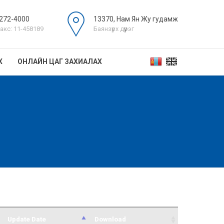
272-4000
13370, Нам Ян Жу гудамж
акс: 11-458189
Баянзүрх дүүрэг
Х
ОНЛАЙН ЦАГ ЗАХИАЛАХ
Update Date
Download