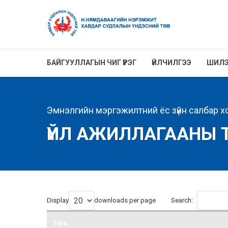
БАЙГУУЛЛАГЫН ЧИГ ҮҮРЭГ
ҮЙЛЧИЛГЭЭ
ШИЛЭ
Эмнэлгийн мэргэжилтний ёс зүйн салбар х
ҮЙЛ АЖИЛЛАГААНЫ 
Display
downloads per page
Search:
Title