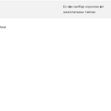
Ес зүйн салбар хорооны үйл
ажиллагааны тайлан
Next
Санал асуулга
Та манай сайтын талаар хаанаас олж мэдсэн бэ?
Google.com-с
Хавдар судлалын төвөөс
Найз нөхөд, хүмүүсээс