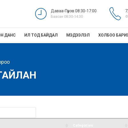
Даваа-Пүрэв 08:30-17:00
7
Баасан 08:30-14:30
Ф
Н ДАНС
ИЛ ТОД БАЙДАЛ
МЭДЭЭЛЭЛ
ХОЛБОО БАРИ
ороо
ТАЙЛАН
Categories