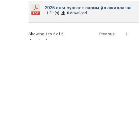
2025 оны сургалт зарим үйл ажиллагаа
1 file(s)
0 download
Showing 1 to 5 of 5
Previous
1
downloads
Их уншсан мэдээ
2026-07-15
Эмгэнэл
2026-07-07