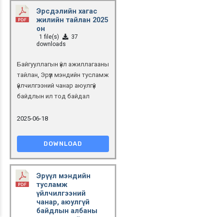
Эрсдэлийн хагас
жилийн тайлан 2025
он
1 file(s)
37
downloads
Байгууллагын үйл ажиллагааны
тайлан
,
Эрүүл мэндийн тусламж
үйлчилгээний чанар аюулгүй
байдлын ил тод байдал
2025-06-18
DOWNLOAD
Эрүүл мэндийн
тусламж
үйлчилгээний
чанар, аюулгүй
байдлын албаны