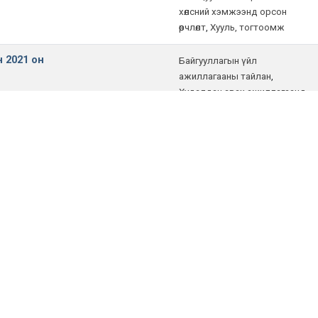
хөлсний хэмжээнд орсон
өөрчлөлт
,
Хууль, тогтоомж
 2021 он
Байгууллагын үйл
ажиллагааны тайлан
,
Худалдан авах ажиллагаанд
хийсэн аудитын тайлан,
дүгнэлт болон бусад хяналт
шалгалтын дүн
,
Хууль,
тогтоомж
 2020 он
Байгууллагын үйл
ажиллагааны тайлан
,
Байгууллагын үйл
ажиллагааны төлөвлөгөө
,
Тухайн
байгууллагын хууль
тогтоомжийн дагуу
төвлөрүүлэх төлбөр, хураамж,
зохицуулалтын үйлчилгээний
хөлсний хэмжээнд орсон