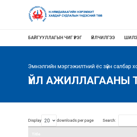
БАЙГУУЛЛАГЫН ЧИГ ҮҮРЭГ
ҮЙЛЧИЛГЭЭ
ШИЛЭ
Эмнэлгийн мэргэжилтний ёс зүйн салбар х
ҮЙЛ АЖИЛЛАГААНЫ 
Display
downloads per page
Search:
Title