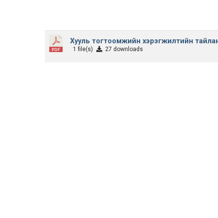
Хууль тогтоомжийн хэрэгжилтийн тайлан
1 file(s)
27 downloads
Хууль тогтоомжийн хэрэгжилтийн тайлан
1 file(s)
46 downloads