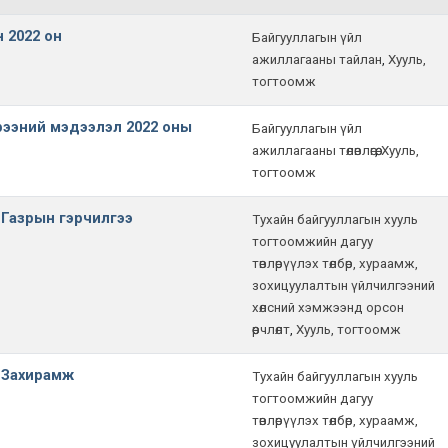
 2022 он
Байгууллагын үйл
ажиллагааны тайлан
,
Хууль,
тогтоомж
рээний мэдээлэл 2022 оны
Байгууллагын үйл
ажиллагааны төлөвлөгөө
,
Хууль,
тогтоомж
2 Газрын гэрчилгээ
Тухайн байгууллагын хууль
тогтоомжийн дагуу
төвлөрүүлэх төлбөр, хураамж,
зохицуулалтын үйлчилгээний
хөлсний хэмжээнд орсон
өөрчлөлт
,
Хууль, тогтоомж
1 Захирамж
Тухайн байгууллагын хууль
тогтоомжийн дагуу
төвлөрүүлэх төлбөр, хураамж,
зохицуулалтын үйлчилгээний