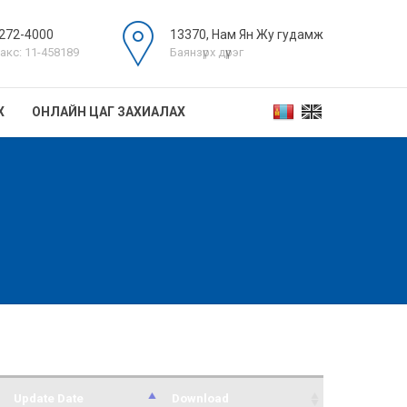
272-4000
13370, Нам Ян Жу гудамж
акс: 11-458189
Баянзүрх дүүрэг
Х
ОНЛАЙН ЦАГ ЗАХИАЛАХ
Update Date
Download