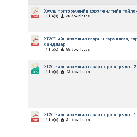
Хууль тогтоомжийн хэрэгжилтийн тайлан
1 file(s)
48 downloads
ХСҮТ-ийн эзэмшил газрын гэрчилгээ, гэ
байдлаар
1 file(s)
55 downloads
ХСҮТ-ийн эзэмшил газарт орсон өөрчлөлт 
1 file(s)
43 downloads
ХСҮТ-ийн эзэмшил газарт орсон өөрчлөлт 
1 file(s)
31 downloads