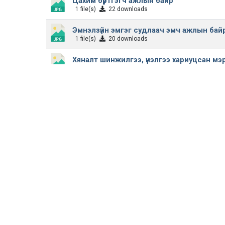
Цахим бүртгэгч ажлын байр
1 file(s)
22 downloads
Эмнэлзүйн эмгэг судлаач эмч ажлын бай
1 file(s)
20 downloads
Хяналт шинжилгээ, үнэлгээ хариуцсан м
1 file(s)
25 downloads
Аюулгүй байдал эрсдэл хариуцсан мэрг
1 file(s)
17 downloads
Сэргээн засах эмчилгээний их эмч ажлы
1 file(s)
17 downloads
Эмнэл зүйн эм зүйч ажлын байр
1 file(s)
21 downloads
Тооцооны нягтлан бодогч ажлын байр
1 file(s)
15 downloads
Халдвар судлаач ажлын байр
1 file(s)
26 downloads