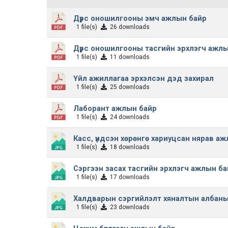
Дүрс оношилгооны эмч ажлын байр
1 file(s)
26 downloads
Дүрс оношилгооны тасгийн эрхлэгч ажл
1 file(s)
11 downloads
Үйл ажиллагаа эрхэлсэн дэд захирал
1 file(s)
25 downloads
Лаборант ажлын байр
1 file(s)
24 downloads
Касс, үндсэн хөрөнгө хариуцсан нярав а
1 file(s)
18 downloads
Сэргээн засах тасгийн эрхлэгч ажлын ба
1 file(s)
17 downloads
Халдварын сэргийлэлт хяналтын албаны
1 file(s)
23 downloads