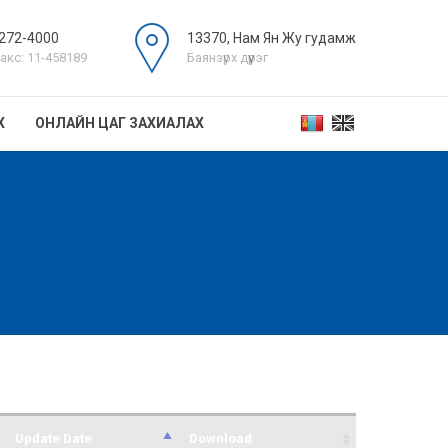
272-4000
13370, Нам Ян Жу гудамж
акс: 11-458189
Баянзүрх дүүрэг
Х
ОНЛАЙН ЦАГ ЗАХИАЛАХ
Update Date
Download