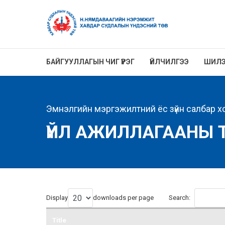
БАЙГУУЛЛАГЫН ЧИГ ҮҮРЭГ
ҮЙЛЧИЛГЭЭ
ШИЛЭ
Эмнэлгийн мэргэжилтний ёс зүйн салбар х
ҮЙЛ АЖИЛЛАГААНЫ 
Display
downloads per page
Search:
Title