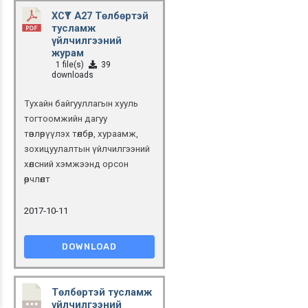
ХСҮТ А27 Төлбөртэй
тусламж
үйлчилгээний
журам
1 file(s)
39
downloads
Тухайн байгууллагын хууль
тогтоомжийн дагуу
төвлөрүүлэх төлбөр, хураамж,
зохицуулалтын үйлчилгээний
хөлсний хэмжээнд орсон
өөрчлөлт
2017-10-11
DOWNLOAD
Төлбөртэй тусламж
үйлчилгээний