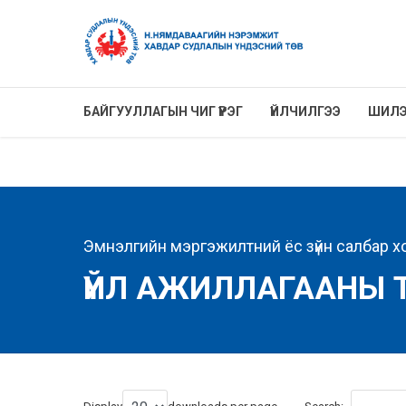
БАЙГУУЛЛАГЫН ЧИГ ҮҮРЭГ
ҮЙЛЧИЛГЭЭ
ШИЛЭ
Эмнэлгийн мэргэжилтний ёс зүйн салбар х
ҮЙЛ АЖИЛЛАГААНЫ 