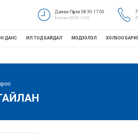
Даваа-Пүрэв 08:30-17:00
7
Баасан 08:30-14:30
Ф
Н ДАНС
ИЛ ТОД БАЙДАЛ
МЭДЭЭЛЭЛ
ХОЛБОО БАРИ
ороо
ТАЙЛАН