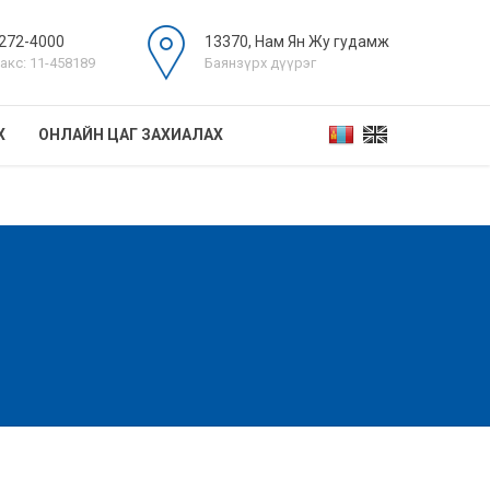
272-4000
13370, Нам Ян Жу гудамж
акс: 11-458189
Баянзүрх дүүрэг
Х
ОНЛАЙН ЦАГ ЗАХИАЛАХ