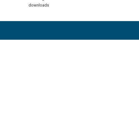
downloads
Их уншсан мэдээ
2026-07-15
Эмгэнэл
2026-07-07
Баяр хүргэе!
2026-06-17
Статистик үзүүлэлт 2025 он