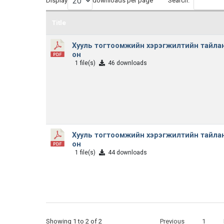
Display
downloads per page
Search:
Title
Хууль тогтоомжийн хэрэгжилтийн тайлан
он
1 file(s)
46 downloads
Хууль тогтоомжийн хэрэгжилтийн тайлан
он
1 file(s)
44 downloads
Showing 1 to 2 of 2
Previous
1