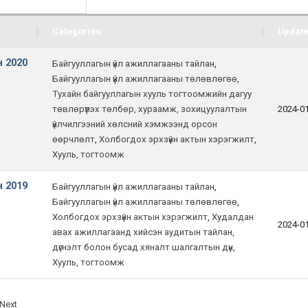
Categories
Update
 2020
Байгууллагын үйл ажиллагааны тайлан
,
Байгууллагын үйл ажиллагааны төлөвлөгөө
,
Тухайн байгууллагын хууль тогтоомжийн дагуу
төвлөрүүлэх төлбөр, хураамж, зохицуулалтын
2024-0
үйлчилгээний хөлсний хэмжээнд орсон
өөрчлөлт
,
Холбогдох эрхзүйн актын хэрэгжилт
,
Хууль, тогтоомж
 2019
Байгууллагын үйл ажиллагааны тайлан
,
Байгууллагын үйл ажиллагааны төлөвлөгөө
,
Холбогдох эрхзүйн актын хэрэгжилт
,
Худалдан
2024-0
авах ажиллагаанд хийсэн аудитын тайлан,
дүгнэлт болон бусад хяналт шалгалтын дүн
,
Хууль, тогтоомж
Next