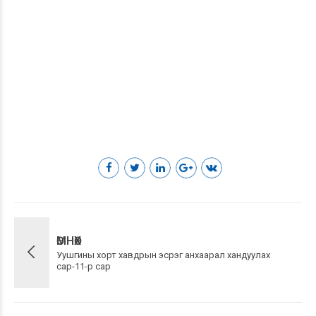
ӨМНӨХ
Уушгины хорт хавдрын эсрэг анхаарал хандуулах
сар-11-р сар