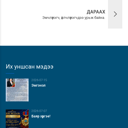
ДАРААХ
Эмчлүүлэгч, үйлчлүүлэгчдээ урьж байна.
Их уншсан мэдээ
2026-07-15
Эмгэнэл
2026-07-07
Баяр хүргэе!