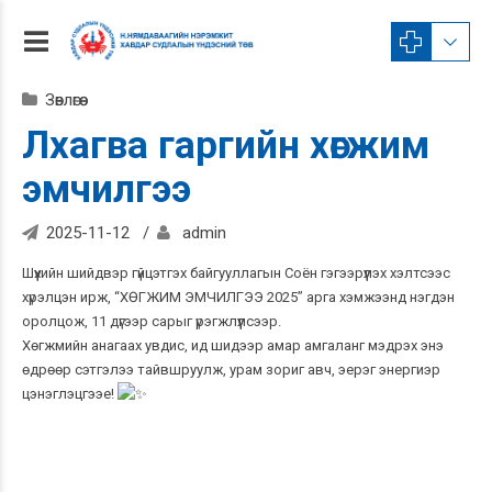
Зөвлөгөө
Лхагва гаргийн хөгжим
эмчилгээ
2025-11-12
admin
Шүүхийн шийдвэр гүйцэтгэх байгууллагын Соён гэгээрүүлэх хэлтсээс
хүрэлцэн ирж, “ХӨГЖИМ ЭМЧИЛГЭЭ 2025” арга хэмжээнд нэгдэн
оролцож, 11 дүгээр сарыг үрэгжлүүлсээр.
Хөгжмийн анагаах увдис, ид шидээр амар амгаланг мэдрэх энэ
өдрөөр сэтгэлээ тайвшруулж, урам зориг авч, эерэг энергиэр
цэнэглэцгээе!