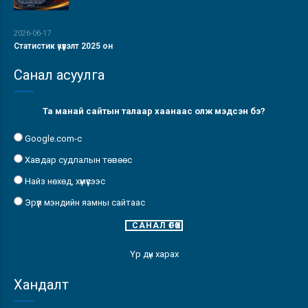
2026-06-17
Статистик үзүүлэлт 2025 он
Санал асуулга
Та манай сайтын талаар хаанаас олж мэдсэн бэ?
Google.com-с
Хавдар судлалын төвөөс
Найз нөхөд, хүмүүсээс
Эрүүл мэндийн яамны сайтаас
Үр дүн харах
Хандалт