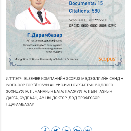
ИЛТГЭГЧ: ELSEVIER КОМПАНИЙН SCOPUS МЭДЭЭЛЛИЙН САНД H-
INDEX-ЭЭР ТЭРГҮҮЛЖ БУЙ АШУҮИС-ИЙН СУРГАЛТЫН БОДЛОГО
ЗОХИЦУУЛАЛТ, ЧАНАРЫН БАТАЛГААЖУУЛАЛТЫН ГАЗРЫН
ДАРГА, СУДЛААЧ, АУ-НЫ ДОКТОР, ДЭД ПРОФЕССОР
Г.ДАРАМБАЗАР