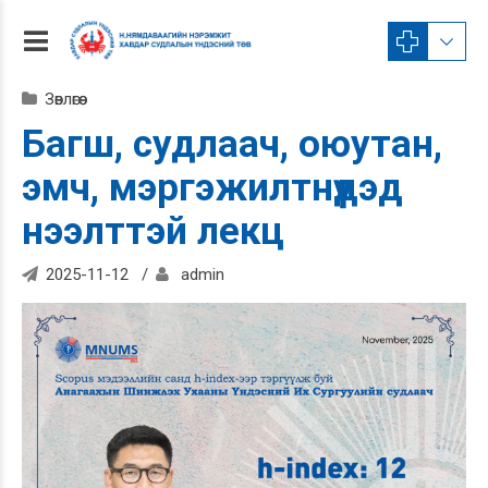
Зөвлөгөө
Багш, судлаач, оюутан,
эмч, мэргэжилтнүүдэд
нээлттэй лекц
2025-11-12
admin