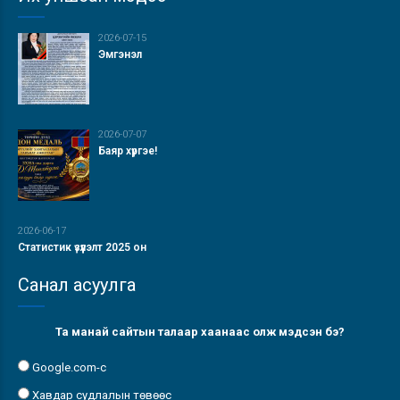
2026-07-15
Эмгэнэл
2026-07-07
Баяр хүргэе!
2026-06-17
Статистик үзүүлэлт 2025 он
Санал асуулга
Та манай сайтын талаар хаанаас олж мэдсэн бэ?
Google.com-с
Хавдар судлалын төвөөс