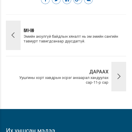
ӨМНӨХ
Эмийн аюулгүй байдлын хяналт нь эм эмийн сангийн
тавиурт тавигдсанаар дуусдаггүй.
ДАРААХ
Уушгины хорт хавдрын эсрэг анхаарал хандуулах
сар-11-р сар
Их уншсан мэдээ