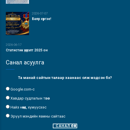
2026-07-07
Баяр хүргэе!
2026-06-17
Статистик үзүүлэлт 2025 он
Санал асуулга
Та манай сайтын талаар хаанаас олж мэдсэн бэ?
Google.com-с
Хавдар судлалын төвөөс
Найз нөхөд, хүмүүсээс
Эрүүл мэндийн яамны сайтаас