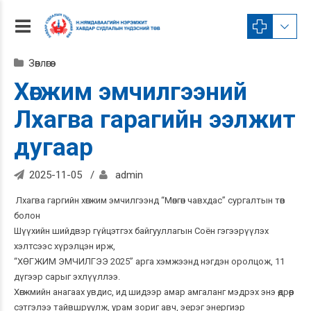
Зөвлөгөө
Хөгжим эмчилгээний
Лхагва гарагийн ээлжит
дугаар
2025-11-05
admin
Лхагва гаргийн хөгжим эмчилгээнд “Мөнгөн чавхдас” сургалтын төв
болон
Шүүхийн шийдвэр гүйцэтгэх байгууллагын Соён гэгээрүүлэх
хэлтсээс хүрэлцэн ирж,
“ХӨГЖИМ ЭМЧИЛГЭЭ 2025” арга хэмжээнд нэгдэн оролцож, 11
дүгээр сарыг эхлүүллээ.
Хөгжмийн анагаах увдис, ид шидээр амар амгаланг мэдрэх энэ өдрөөр
сэтгэлээ тайвшруулж, урам зориг авч, эерэг энергиэр