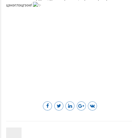
цэнэглэцгээе!