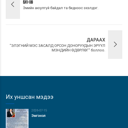
ӨМНӨХ
Эмийн аюулгүй байдал та биднээс эхэлдэг.
ДАРААХ
"ЭЛЭГНИЙ МЭС ЗАСАЛД ОРСОН ДОНОРУУДЫН ЭРҮҮЛ
МЭНДИЙН ӨДӨРЛӨГ" боллоо.
Их уншсан мэдээ
2026-07-15
Эмгэнэл