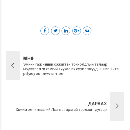
ӨМНӨХ
Эмийн гаж нөлөөний сэжигтэй тохиолдлын талаар
мэдээлэл өгөх хамгийн чухал эх сурвалжуудын нэг нь та
өөрөө буюу эмчлүүлэгч юм.
ДАРААХ
Хөгжим эмчилгээний Лхагва гарагийн ээлжит дугаар