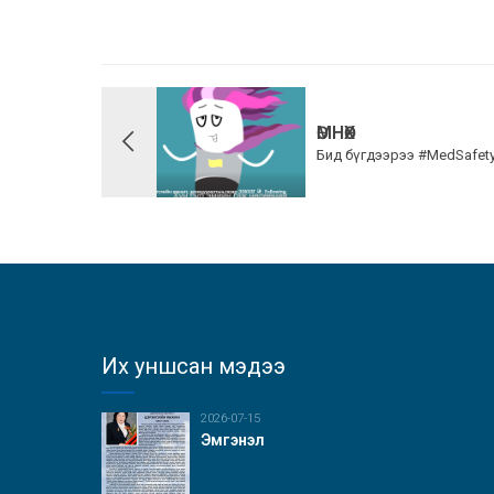
ӨМНӨХ
Бид бүгдээрээ #MedSafety
Их уншсан мэдээ
2026-07-15
Эмгэнэл