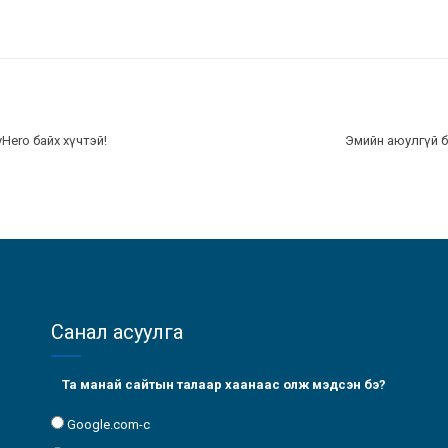
Hero байх хүчтэй!
Эмийн аюулгүй б
Санал асуулга
Та манай сайтын талаар хаанаас олж мэдсэн бэ?
Google.com-с