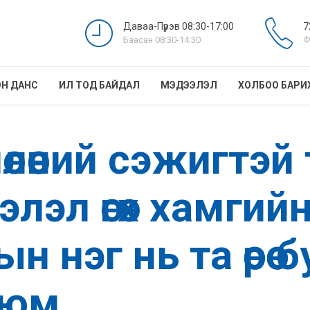
Даваа-Пүрэв 08:30-17:00
7
Баасан 08:30-14:30
Ф
Н ДАНС
ИЛ ТОД БАЙДАЛ
МЭДЭЭЛЭЛ
ХОЛБОО БАРИ
өлөөний сэжигтэ
лэл өгөх хамгийн
нэг нь та өөрөө 
 юм.