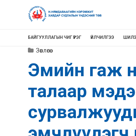
БАЙГУУЛЛАГЫН ЧИГ ҮҮРЭГ
ҮЙЛЧИЛГЭЭ
ШИЛЭ
Зөвлөгөө
Эмийн гаж н
талаар мэдээ
сурвалжуудын 
эмчлүүлэгч