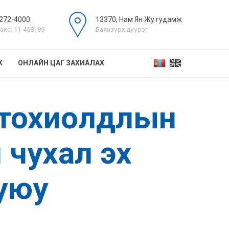
272-4000
13370, Нам Ян Жу гудамж
акс: 11-458189
Баянзүрх дүүрэг
Х
ОНЛАЙН ЦАГ ЗАХИАЛАХ
й тохиолдлын
 чухал эх
буюу