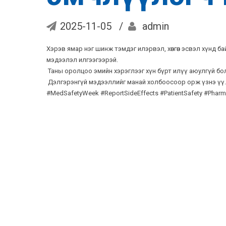
2025-11-05
admin
Хэрэв ямар нэг шинж тэмдэг илэрвэл, хөнгөн эсвэл хүнд б
мэдээлэл илгээгээрэй.
Таны оролцоо эмийн хэрэглээг хүн бүрт илүү аюулгүй бо
Дэлгэрэнгүй мэдээллийг манай холбоосоор орж үзнэ үү.
#MedSafetyWeek
#ReportSideEffects
#PatientSafety
#Pharm