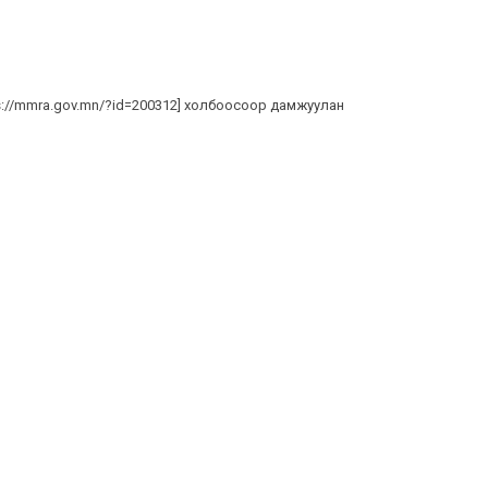
s://mmra.gov.mn/?id=200312
] холбоосоор дамжуулан