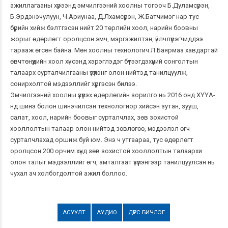
ажиллагааны хүрээнд эмчилгээний хоолны тогооч Б.Дуламсүрэн,
Б.Эрдэнэчулуун, Ч.Ариунаа, Д.Лхамсүрэн, Ж.Батчимэг нар тус
бүрийн хийж бэлтгэсэн нийт 20 төрлийн хоол, нарийн боовны
жорыг өдөрлөгт оролцсон эмч, мэргэжилтэн, үйлчлүүлэгчиддээ
тарааж өгсөн байна. Мөн хоолны технологич Л.Баярмаа хавдартай
өвчтөнүүдийн хоол хүнсэнд хэрэглэдэг бүтээгдэхүүний сонголтын
талаарх сурталчилгааны үзүүлэнг олон нийтэд танилцуулж,
сонирхолтой мэдээллийг хүргэсэн билээ.
Эмчилгээний хоолны үзүүлэх өдөрлөгийн зорилго нь 2016 онд ХҮҮА-
нд шинэ болон шинэчилсэн технологиор хийсэн зутан, зууш,
салат, хоол, нарийн боовыг сурталчлах, зөв зохистой
хооллолтын талаар олон нийтэд зөвлөгөө, мэдээлэл өгч
сурталчлахад оршиж буй юм. Энэ ч утгаараа, тус өдөрлөгт
оролцсон 200 орчим хүнд зөв зохистой хооллолтын талаархи
олон талыг мэдээллийг өгч, амталгаат үзүүлэнгээр танилцуулсан нь
чухал ач холбогдолтой ажил боллоо.
АСУУЛТ
АУДИО
ДҮРС БИЧЛЭГ