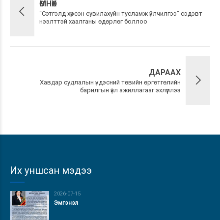
ӨМНӨХ
“Сэтгэлд хүрсэн сувилахуйн тусламж үйлчилгээ” сэдэвт
нээлттэй хаалганы өдөрлөг боллоо
ДАРААХ
Хавдар судлалын үндэсний төвийн өргөтгөлийн
барилгын үйл ажиллагааг эхлүүллээ
Их уншсан мэдээ
2026-07-15
Эмгэнэл