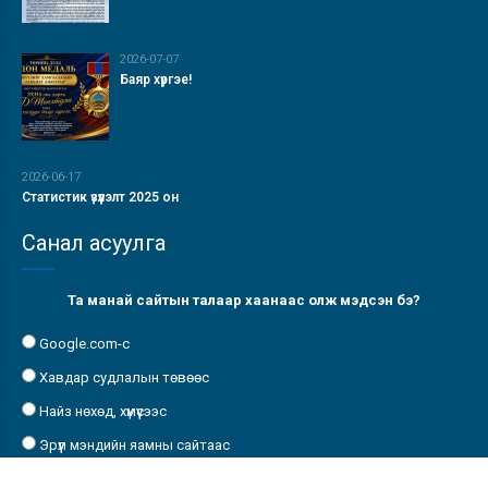
2026-07-07
Баяр хүргэе!
2026-06-17
Статистик үзүүлэлт 2025 он
Санал асуулга
Та манай сайтын талаар хаанаас олж мэдсэн бэ?
Google.com-с
Хавдар судлалын төвөөс
Найз нөхөд, хүмүүсээс
Эрүүл мэндийн яамны сайтаас