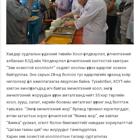
Хавдар судлалын үндэсний төвийн Хоол үйлдвэрлэл, үйлчилгээний
албанаас БЗД-ийн Үйлдвэрлэл үйлчилгээний хэлтэстэй хамтран
“Зөв зохистой хооллолт” сэдэвт хоолны үзүүлэх өдөрлөг зохион
байгууллаа. Энэ сарын 28-нд болсон тус өдөрлөгийн хүрээнд хоёр
чиглэлээр үйл ажиллагаагаа явуулсан байна. Тухайлбал, ХСҮТ-ийн
хэвтэн эмчлүүлэгчдэд өгч байгаа эмчилгээний хоол, эмгүй
эмчилгээний жоруудын үзүүлэн амтал
гаанд нийт 35 нэр төрлийн
хоол, зууш, салат, нарийн боовны амталгаат үзүүлэнг энд бэлтгэж
тавьжээ. “Эмгүй эмчилгээний жор” буланд түгээмэл хэрэглэгддэг,
өтгөн хаталтын эсрэг үйлчилгээтэй “Якима жор”, ам зайлах
“Амика” уусмал, огилт болон бөөлжилтийг намдаах зориулалттай
“Цагаан гааны цай”-ны жоруудыг танилцууллаа.
Харин зөв зохистой хооллолтын талаар сурталчлах