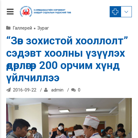
Галлерей
Зураг
“Зөв зохистой хооллолт”
сэдэвт хоолны үзүүлэх
өдөрлөгөөр 200 орчим хүнд
үйлчиллээ
2016-09-22
admin
0