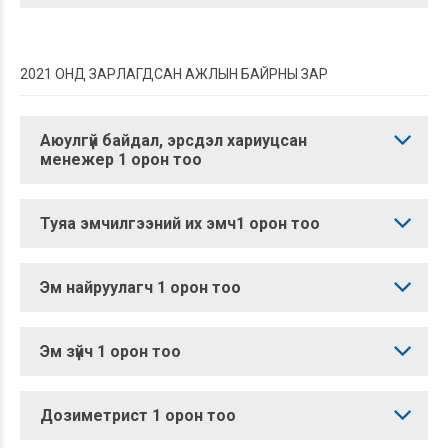
2021 ОНД ЗАРЛАГДСАН АЖЛЫН БАЙРНЫ ЗАР
Аюулгүй байдал, эрсдэл хариуцсан
менежер 1 орон тоо
Туяа эмчилгээний их эмч1 орон тоо
Эм найруулагч 1 орон тоо
Эм зүйч 1 орон тоо
Дозиметрист 1 орон тоо