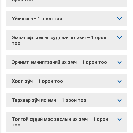
Үйлчлэгч– 1 орон тоо
Эмнэлзүйн эмгэг судлаач их эмч – 1 орон
тоо
Эрчимт эмчилгээний их эмч – 1 орон тоо
Хоол зүйч – 1 орон тоо
Тархвар зүйч их эмч – 1 орон тоо
Толгой хүзүүний мэс заслын их эмч – 1 орон
тоо