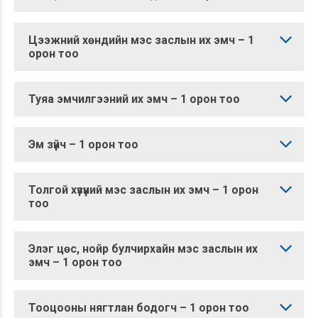
Цээжний хөндийн мэс заслын их эмч – 1
орон тоо
Туяа эмчилгээний их эмч – 1 орон тоо
Эм зүйч – 1 орон тоо
Толгой хүзүүний мэс заслын их эмч – 1 орон
тоо
Элэг цөс, нойр булчирхайн мэс заслын их
эмч – 1 орон тоо
Тооцооны нягтлан бодогч – 1 орон тоо