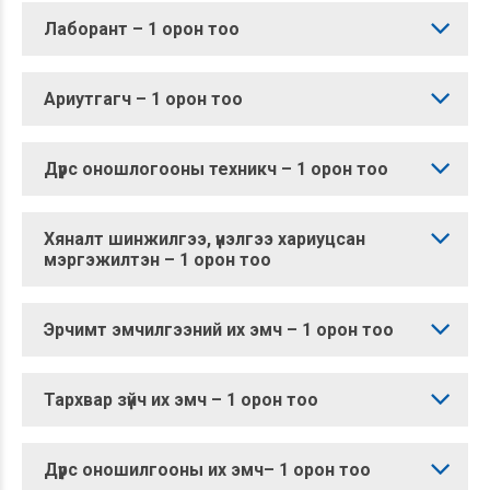
Лаборант – 1 орон тоо
Ариутгагч – 1 орон тоо
Дүрс оношлогооны техникч – 1 орон тоо
Хяналт шинжилгээ, үнэлгээ хариуцсан
мэргэжилтэн – 1 орон тоо
Эрчимт эмчилгээний их эмч – 1 орон тоо
Тархвар зүйч их эмч – 1 орон тоо
Дүрс оношилгооны их эмч– 1 орон тоо