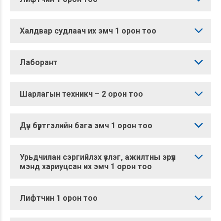
Халдвар судлаач их эмч 1 орон тоо
Лаборант
Шарлагын техникч – 2 орон тоо
Дүн бүртгэлийн бага эмч 1 орон тоо
Урьдчилан сэргийлэх үзлэг, ажилтны эрүүл
мэнд хариуцсан их эмч 1 орон тоо
Лифтчин 1 орон тоо