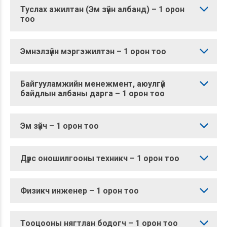
Туслах ажилтан (Эм зүйн албанд) – 1 орон
тоо
Эмнэлзүйн мэргэжилтэн – 1 орон тоо
Байгууламжийн менежмент, аюулгүй
байдлын албаны дарга – 1 орон тоо
Эм зүйч – 1 орон тоо
Дүрс оношилгооны техникч – 1 орон тоо
Физикч инженер – 1 орон тоо
Тооцооны нягтлан бодогч – 1 орон тоо