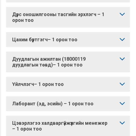
Дүрс оношилгооны тасгийн эрхлэгч – 1
орон тоо
Цахим бүртгэгч– 1 орон тоо
Дуудлагын ажилтан (18000119
дуудлагын төвд)– 1 орон тоо
Үйлчлэгч– 1 орон тоо
Лаборант (эд, эсийн) – 1 орон тоо
Цэвэрлэгээ халдваргүйжүүлгийн менежер
– 1 орон тоо