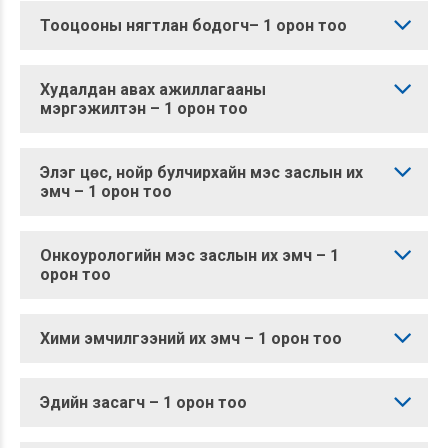
Тооцооны нягтлан бодогч– 1 орон тоо
Худалдан авах ажиллагааны
мэргэжилтэн – 1 орон тоо
Элэг цөс, нойр булчирхайн мэс заслын их
эмч – 1 орон тоо
Онкоурологийн мэс заслын их эмч – 1
орон тоо
Хими эмчилгээний их эмч – 1 орон тоо
Эдийн засагч – 1 орон тоо