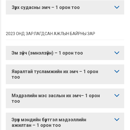
Зүрх судасны эмч – 1 орон тоо
2023 ОНД ЗАРЛАГДСАН АЖЛЫН БАЙРНЫ ЗАР
Эм зүйч (эмнэлзүйн) – 1 орон тоо
Яаралтай тусламжийн их эмч – 1 орон
тоо
Мэдрэлийн мэс заслын их эмч– 1 орон
тоо
Эрүүл мэндийн бүртгэл мэдээллийн
ажилтан – 1 орон тоо