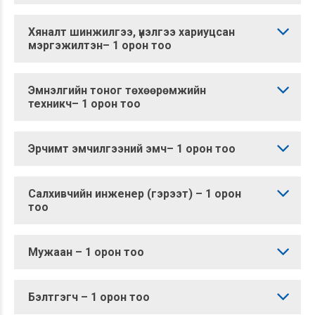
Хяналт шинжилгээ, үнэлгээ хариуцсан
мэргэжилтэн– 1 орон тоо
Эмнэлгийн тоног төхөөрөмжийн
техникч– 1 орон тоо
Эрчимт эмчилгээний эмч– 1 орон тоо
Салхивчийн инженер (гэрээт) – 1 орон
тоо
Мужаан – 1 орон тоо
Бэлтгэгч – 1 орон тоо