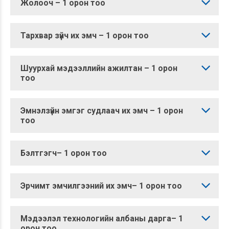
Жолооч – 1 орон тоо
Тархвар зүйч их эмч – 1 орон тоо
Шуурхай мэдээллийн ажилтан – 1 орон
тоо
Эмнэлзүйн эмгэг судлаач их эмч – 1 орон
тоо
Бэлтгэгч– 1 орон тоо
Эрчимт эмчилгээний их эмч– 1 орон тоо
Мэдээлэл технологийн албаны дарга– 1
орон тоо