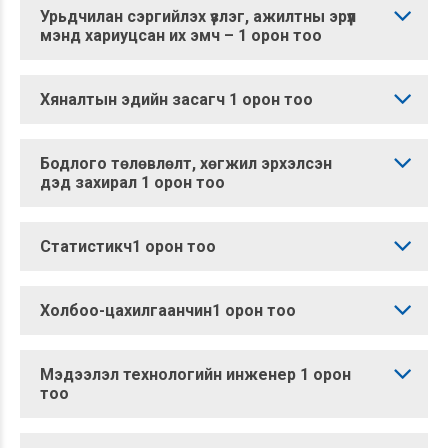
Урьдчилан сэргийлэх үзлэг, ажилтны эрүүл
мэнд хариуцсан их эмч – 1 орон тоо
Хяналтын эдийн засагч 1 орон тоо
Бодлого төлөвлөлт, хөгжил эрхэлсэн
дэд захирал 1 орон тоо
Статистикч1 орон тоо
Холбоо-цахилгаанчин1 орон тоо
Мэдээлэл технологийн инженер 1 орон
тоо