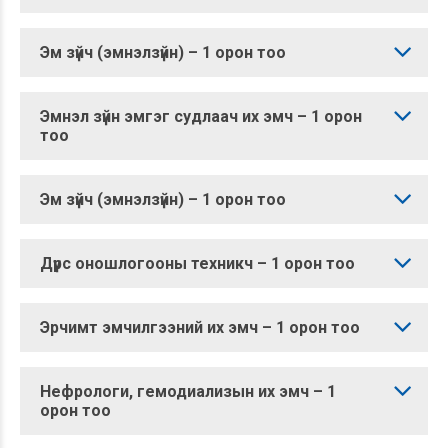
Эм зүйч (эмнэлзүйн) – 1 орон тоо
Эмнэл зүйн эмгэг судлаач их эмч – 1 орон
тоо
Эм зүйч (эмнэлзүйн) – 1 орон тоо
Дүрс оношлогооны техникч – 1 орон тоо
Эрчимт эмчилгээний их эмч – 1 орон тоо
Нефрологи, гемодиализын их эмч – 1
орон тоо