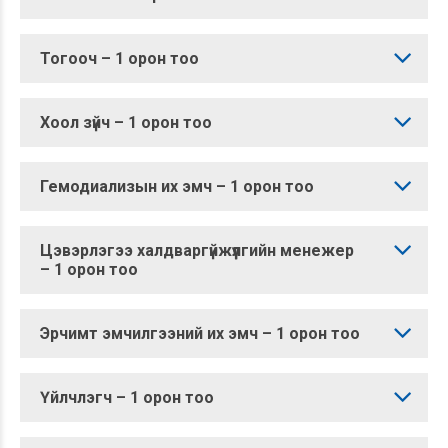
Тогооч – 1 орон тоо
Хоол зүйч – 1 орон тоо
Гемодиализын их эмч – 1 орон тоо
Цэвэрлэгээ халдваргүйжүүлгийн менежер
– 1 орон тоо
Эрчимт эмчилгээний их эмч – 1 орон тоо
Үйлчлэгч – 1 орон тоо