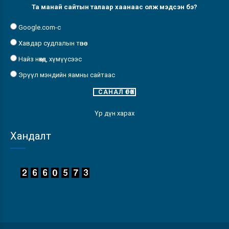
Та манай сайтын талаар хаанаас олж мэдсэн бэ?
Google.com-с
Хавдар судлалын төвөөс
Найз нөхөд, хүмүүсээс
Эрүүл мэндийн яамны сайтаас
Үр дүн харах
Хандалт