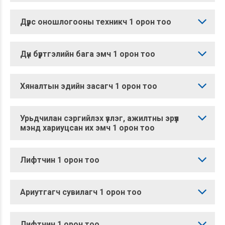
Дүрс оношлогооны техникч 1 орон тоо
Дүн бүртгэлийн бага эмч 1 орон тоо
Хяналтын эдийн засагч 1 орон тоо
Урьдчилан сэргийлэх үзлэг, ажилтны эрүүл
мэнд хариуцсан их эмч 1 орон тоо
Лифтчин 1 орон тоо
Ариутгагч сувилагч 1 орон тоо
Лифтчин 1 орон тоо