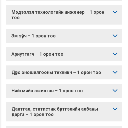
Мэдээлэл технологийн инженер – 1 орон
тоо
Эм зүйч – 1 орон тоо
Ариутгагч – 1 орон тоо
Дүрс оношилгооны техникч – 1 орон тоо
Нийгмийн ажилтан – 1 орон тоо
Даатгал, статистик бүртгэлийн албаны
дарга – 1 орон тоо