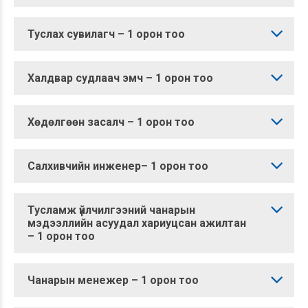
Туслах сувилагч – 1 орон тоо
Халдвар судлаач эмч – 1 орон тоо
Хөдөлгөөн засалч – 1 орон тоо
Салхивчийн инженер– 1 орон тоо
Тусламж үйлчилгээний чанарын
мэдээллийн асуудал хариуцсан ажилтан
– 1 орон тоо
Чанарын менежер – 1 орон тоо