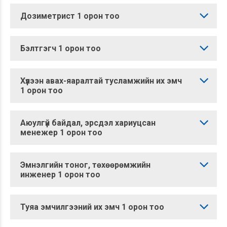
Дозиметрист 1 орон тоо
Бэлтгэгч 1 орон тоо
Хүлээн авах-яаралтай тусламжийн их эмч
1 орон тоо
Аюулгүй байдал, эрсдэл хариуцсан
менежер 1 орон тоо
Эмнэлгийн тоног, төхөөрөмжийн
инженер 1 орон тоо
Туяа эмчилгээний их эмч 1 орон тоо