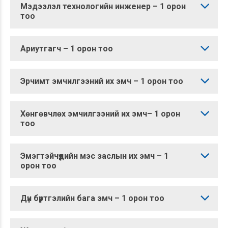
Мэдээлэл технологийн инженер – 1 орон
тоо
Ариутгагч – 1 орон тоо
Эрчимт эмчилгээний их эмч – 1 орон тоо
Хөнгөвчлөх эмчилгээний их эмч– 1 орон
тоо
Эмэгтэйчүүдийн мэс заслын их эмч – 1
орон тоо
Дүн бүртгэлийн бага эмч – 1 орон тоо