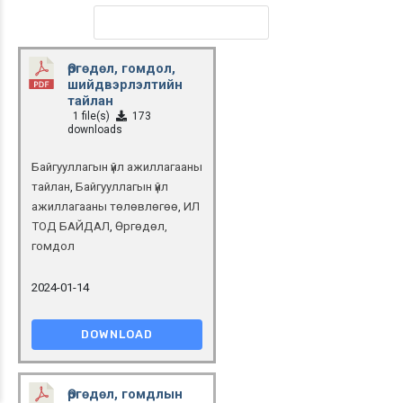
Өргөдөл, гомдол,
шийдвэрлэлтийн
тайлан
1 file(s)
173
downloads
Байгууллагын үйл ажиллагааны
тайлан
,
Байгууллагын үйл
ажиллагааны төлөвлөгөө
,
ИЛ
ТОД БАЙДАЛ
,
Өргөдөл,
гомдол
2024-01-14
DOWNLOAD
Өргөдөл, гомдлын