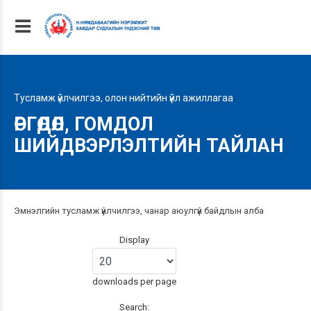
Тусламж үйлчилгээ, олон нийтийн үйл ажиллагаа
ӨРГӨДӨЛ, ГОМДОЛ
ШИЙДВЭРЛЭЛТИЙН ТАЙЛАН
Эмнэлгийн тусламж үйлчилгээ, чанар аюулгүй байдлын алба
Display
downloads per page
Search: