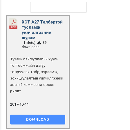
ХСҮТ А27 Төлбөртэй
тусламж
үйлчилгээний
журам
1 file(s)
39
downloads
Тухайн байгууллагын хууль
тогтоомжийн дагуу
төвлөрүүлэх төлбөр, хураамж,
зохицуулалтын үйлчилгээний
хөлсний хэмжээнд орсон
өөрчлөлт
2017-10-11
DOWNLOAD