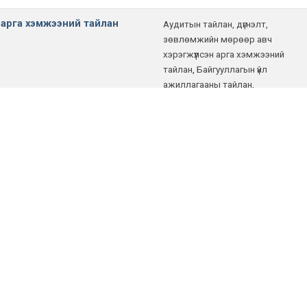
н арга хэмжээний тайлан
Аудитын тайлан, дүгнэлт,
зөвлөмжийн мөрөөр авч
хэрэгжүүлсэн арга хэмжээний
тайлан
,
Байгууллагын үйл
ажиллагааны тайлан
,
Байгууллагын үйл ажиллагааны
төлөвлөгөө
,
Худалдан авах
ажиллагаанд хийсэн аудитын
тайлан, дүгнэлт болон бусад
хяналт шалгалтын дүн
н арга хэмжээний тайлан
Аудитын тайлан, дүгнэлт,
зөвлөмжийн мөрөөр авч
хэрэгжүүлсэн арга хэмжээний
тайлан
,
Худалдан авах
ажиллагаанд хийсэн аудитын
тайлан, дүгнэлт болон бусад
хяналт шалгалтын дүн