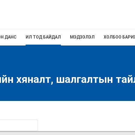
Н ДАНС
ИЛ ТОД БАЙДАЛ
МЭДЭЭЛЭЛ
ХОЛБОО БАРИ
гийн хяналт, шалгалтын та