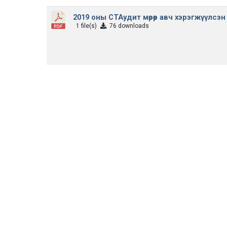
2019 оны СТАудит мөрөөр авч хэрэгжүүлсэ
1 file(s)
76 downloads
2018 оны СТАудит мөрөөр авч хэрэгжүүлсэ
1 file(s)
42 downloads