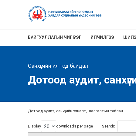
БАЙГУУЛЛАГЫН ЧИГ ҮҮРЭГ
ҮЙЛЧИЛГЭЭ
ШИЛЭ
Санхүүгийн ил тод байдал
Дотоод аудит, санхүү
Дотоод аудит, санхүүгийн хяналт, шалгалтын тайлан
Display
downloads per page
Search: