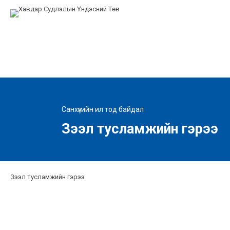
Санхүүгийн ил тод байдал
Зээл тусламжийн гэрээ
Зээл тусламжийн гэрээ