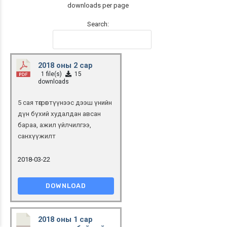
downloads per page
Search:
2018 оны 2 сар
1 file(s)
15
downloads
5 сая төгрөг түүнээс дээш үнийн
дүн бүхий худалдан авсан
бараа, ажил үйлчилгээ,
санхүүжилт
2018-03-22
DOWNLOAD
2018 оны 1 сар